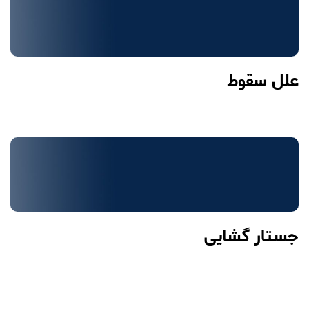
علل سقوط
جستار گشایی