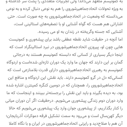
به کمونیسم متعهد می‌داند؛ ولی تجربیات متعددی را پشت سر گذاشته و
به ویژه تحولات اتحادجماهیرشوروی را هم به نوعی دنبال کرده و به نوعی
می‌دانسته که وضعیت در اتحادجماهیرشوروی به چه صورت است. حتی
اشاراتی هم هست که گواه آشنایی او با تصفیه‌های استالینی است،
آشنایی که جسته وگریخته در زندان به او می رسیده.
اما آنچه در حقیقت شاید نقطه عطفی باشد برای پیشه‌وری و کمونیست
هایی چون او، پیروزی اتحادجماهیرشوروی در نبرد استالینگراد است که
اینجا دیگر بسیاری از کسانی که دلبسته کمونیسم هستند به درجاتی
گمان بر این دارند که جهان ما وارد یک دوران تازه‌ای شده‌است و اردوگاه
کمونیسم به رهبری اتحادجماهیرشوروی دارای قدرت بلامنازعی است که
کسانی‌که دل در گرو کمونیسم دارند. باید نقش این اردوگاه و منافع این
اتحادجماهیرشوروی را، همچنان که در دومین کنگره کمینترن اشاره شده
بود، به دیده بگیرند و باید این نقش را برجسته‌تر ببینند و اینجاست که ما
وارد دوران دوم زندگی پیشه‌وری می‌شویم. درحقیقت اگر آن دوران میانی
را کنار بگذاریم، از پیشه‌وری جوان وارد یک پیشه‌وری می‌شویم که حالا
دیگر کهن‌سال است و می‌رود به سمت تشکیل فرقه دموکرات آذربایجان؛
آن هم با صلاح‌دید و رایزنی اتحادجماهیرشوروی در ایران و با نگاه کاملا