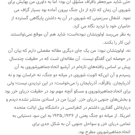
حتی شاید میرجعفر باقراّف مشوّق آن بود؛ اما به داوری من بهایش برای
شوروی آن زمان که تازه از دل جنگ بیرون آماده بود بسیار گزاف می
نمود. اشغال سرزمینی که شوروی در آن به داشتن پایگاهی گسترده از
حامیان خود با تردید نگاه می کرد.
به نظر می‌رسد اولویتشان نبوده‌است؛ شاید هم آن موقع نمی‌توانستند
این کار را بکنند.
نه، اولویتشان نبود؛ من یک جای دیگری مقاله مفصلی دارم که بیان آن
در حوصله این گفتگو نیست. آن مقاله‌ای است که در حقیقت چندسال
پیش بر اساس یافته‌های تازه‌ام در آرشیو اتحادجماهیرشوروی به آن
رسیدم و آن این‌که الویت شوروی در میانه دو جنگ، نه خراسان بود و نه
آذربایجان. باقراُف، آذربایجان را می‌خواست؛ در این تردیدی نیست؛ ولی
برای اتحادجماهیرشوروی و مسکو آنچه مهم بود در حقیقت دریای خزر بود
و بخش‌های جنوبی دریای خزر. این‌را من در اسنادی منتشر نشده دیدم و
درباره‌اش گفتاری داشتم در کنفرانسی در دانشگاه ییل ایالت متحده
امریکا. از میانه دو جنگ یعنی از ۱۹۳۶_۱۹۳۵ به این سو، دستیابی به
تمامی دریای خزر و سواحل جنوبی آن به شکل جدی برای
اتحادجماهیرشوروی مطرح بود.