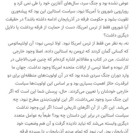
عوض نشده بود و جنگ سرد، سال‌های آغازین خود را طی نمی کرد و
رویارویی شوروی با آمریکا نبود، سیاست استالین این بود که پیشه‌وری
تقویت بشود و حکومت فرقه در آذربایجان ادامه داشته باشد؟ در حقیقت
آیا شوروی فقط از ترس امریکا، دست از حمایت از فرقه برداشت یا دلایل
دیگری داشت؟
نه، به نظر من فقط از ترس امریکا نبود. اولا ترسی نبود؛ آن اولتیماتومی
که کسانی گمان کردند که ترومن به استالین داده، اصلا وجود خارجی
نداشت. من در کتاب و مقالاتم اشاره کرده‌ام که چنین ضرب‌الاجلی در
کار نبوده و اصلا ترسی از ایالات متحده امریکا وجود نداشت. جهان ما
وارد دوران جنگ سردی شده بود که در آن اولویت‌های منطقه‌ای برای دو
ابرقدرت حائز اهمیت بسیاری بود و بر اساس این اولویت‌ها سیاست
خارجی خودشان را تعیین می‌کردند. حال، پرسش شما این است که اگر
این جنگ سرد وجود نمی‌داشت، اگر این اولویت‌بندی مطرح نبود، چه
می‌شد. این اگر، از آن اگرهای تاریخی است! اگر این وجود نداشت
سیاست استالین در برابر این داستان چه بود؟ طبعاً به عوامل متعدد
دیگری وابسته می‌شد که نباید نادیده گرفت و آن هم وضعیت خود
آذربایجان بود. این نبود که تمام مردم آذربایجان، دل‌سپرده فرقه