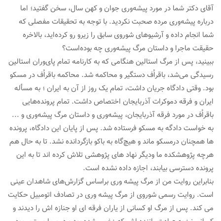
آقای دکتر شما در مورد پیشه‌وری جوان و کهن سال، سخن گفتید؛ اما
درباره پیشه‌وری مرده صحبت نکردید. با توجه به تحقیقات مفصلی که
شما انجام داده و آرشیوهای شوروی سابق را زیرو رو کرده‌اید، بالاخره
حقیقت ماجرا و داستان مرگ پیشه‌وری چه بوده‌است؟
ببینید، پس از مرگ استالین هنگامی که به کارنامه تمام پای‌وران استالین
رسیدگی می‌شد، باقراُف دستگیر و محاکمه شد. محاکمه باقراُف در مسکو
بود. وقتی دادگاه جریان داشت، تمام یک روز از آن به ایران ؛ به مسأله
ایران و فرقه دموکرات آذربایجان اختصاص داشت. تمام پرونده‌هایی
باقراُف در مورد فرقه آذربایجان، پیشه‌وری و داستان مرگ پیشه‌وری و ...
به خواست دادگه به مسکو فرستاده شد. پس از پایان این دادگاه، پرونده
ها همچنان درمسکو ماند و هیچ‌گاه به باکو بازگردانده نشد. تا به حال هم
هرچه پژوهشکده ما ودیگر نهاد های پژوهشی تلاش کرده اند تا به این
پرونده دسترسی بیابند، اجازه داده نشده است.
بنابراین روایت من از مرگ پیشه وری براساس گزارش‌های شاهدان عینی
است. روایت رسمی شوروی از مرگ پیشه وری در تصادف اتومبیل حکایت
می کند. پس از مرگ او کسانی از یاران فرقه ای او جنازه اش را دیدند و