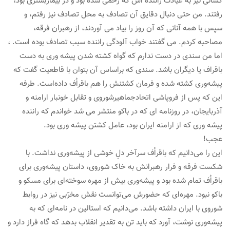
کسانی نیز به عیادت راننده اش که زخمی شده بود و در بیماربستری بود،
رفتند. من حتی دنبال دقایق آن تصادف به محل تصادف نیز رفتم، و
سپس با همه آنانی که آن روز را بیاد می آوردند، از رهبران فرقه،
مصاحبه کردم. می گفتند خواب آلودگی راننده سبب تصادف بوده است. ،
اما من سندی در دست ندارم که گواه کشته شدن پیشه وری به دست
باقراف یا دیگران باشد. سندی که براساس آن بتوان با قاطعیت گفت که
پیشه‌وری کشته شده و فرمان کشتنش را هم باقراُف داده‌است. طرفه
این که پس از فروپاشی اتحادجماهیرشوروی و تقابل خونبار ارامنه و
آذربایجان، در روزنامه ای که در باکو منتشر می شد خواندم که راننده
پیشه وری که از ارامنه ایران بود، عامل کشتن پیشه وری بود.
عجب!
این را می‌دانیم که باقراُف سرآخر دلِ خوشی از پیشه‌وری نداشت. با
شکست فرقه و فرار رهبرانش به خاک شوروی، داستان پیشه‌وری برای
باقراُف تمام شده بود و پیشه‌وری بیش از مهره سوخته‌ای برای مسکو و
باکو نبود. مهره‌ای که حضورش می‌توانست نقش مخرّبی نیز در روابط
شوروی با ایران داشته باشد. می‌دانیم که استالین در نامه‌ای که به
پیشه‌وری نوشت، آورد که باید تن به تقدیر انقلاب بدهد که گاه فراز دارد و