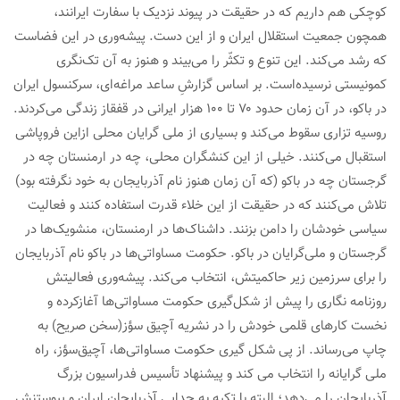
کوچکی هم داریم که در حقیقت در پیوند نزدیک با سفارت ایرانند،
همچون جمعیت استقلال ایران و از این دست. پیشه‌وری در این فضاست
که رشد می‌کند. این تنوع و تکثّر را می‌بیند و هنوز به آن تک‌نگری
کمونیستی نرسیده‌است. بر اساس گزارشِ ساعد مراغه‌ای، سرکنسول ایران
در باکو، در آن زمان حدود ۷۰ تا ۱۰۰ هزار ایرانی در قفقاز زندگی می‌کردند.
روسیه تزاری سقوط می‌کند و بسیاری از ملی گرایان محلی ازاین فروپاشی
استقبال می‌کنند. خیلی از این کنشگران محلی، چه در ارمنستان چه در
گرجستان چه در باکو (که آن زمان هنوز نام آذربایجان به خود نگرفته بود)
تلاش می‌کنند که در حقیقت از این خلاء قدرت استفاده کنند و فعالیت
سیاسی خودشان را دامن بزنند. داشناک‌ها در ارمنستان، منشویک‌ها در
گرجستان و ملی‌گرایان در باکو. حکومت مساواتی‌ها در باکو نام آذربایجان
را برای سرزمین زیر حاکمیتش، انتخاب می‌کند. پیشه‌وری فعالیتش
روزنامه نگاری را پیش از شکل‌گیری حکومت مساواتی‌ها آغازکرده و
نخست کارهای قلمی خودش را در نشریه آچیق سؤز(سخن صریح) به
چاپ می‌رساند. از پی شکل گیری حکومت مساواتی‌ها، آچیق‌سؤز، راه
ملی گرایانه را انتخاب می کند و پیشنهاد تأسیس فدراسیون بزرگ
آذربایجان را می‌دهد؛ البته با تکیه به جدایی آذربایجان ایران و پیوستنش