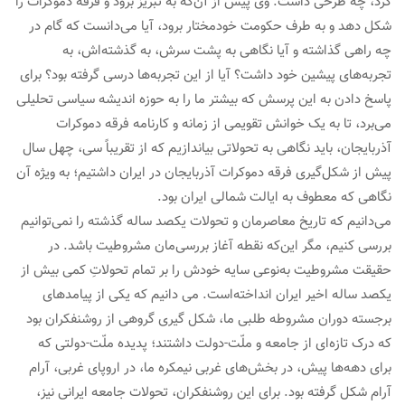
کرد، چه طرحی داشت. وی پیش از آن‌که به تبریز برود و فرقه دموکرات را
شکل دهد و به طرف حکومت خودمختار برود، آیا می‌دانست که گام در
چه راهی گذاشته و آیا نگاهی به پشت سرش، به گذشته‌اش، به
تجربه‌های پیشین خود داشت؟ آیا از این تجربه‌ها درسی گرفته بود؟ برای
پاسخ دادن به این پرسش که بیشتر ما را به حوزه اندیشه سیاسی تحلیلی
می‌برد، تا به یک خوانش تقویمی از زمانه و کارنامه فرقه دموکرات
آذربایجان، باید نگاهی به تحولاتی بیاندازیم که از تقریباً سی، چهل سال
پیش از شکل‌گیری فرقه دموکرات آذربایجان در ایران داشتیم؛ به ویژه آن
نگاهی که معطوف به ایالت شمالی ایران بود.
می‌دانیم که تاریخ معاصرمان و تحولات یکصد ساله گذشته را نمی‌توانیم
بررسی کنیم، مگر این‌که نقطه آغاز بررسی‌مان مشروطیت باشد. در
حقیقت مشروطیت به‌نوعی سایه خودش را بر تمام تحولاتِ کمی بیش از
یکصد ساله اخیر ایران انداخته‌است. می دانیم که یکی از پیامدهای
برجسته دوران مشروطه طلبی ما، شکل گیری گروهی از روشنفکران بود
که درک تازه‌ای از جامعه و ملّت-دولت داشتند؛ پدیده ملّت-دولتی که
برای دهه‌ها پیش، در بخش‌های غربی نیمکره ما، در اروپای غربی، آرام
آرام شکل گرفته بود. برای این روشنفکران، تحولات جامعه ایرانی نیز،