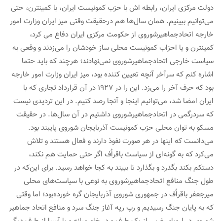
دولت مرکزی ایران، رابطه اش با حزب کمونیست ایران، با کمینترن، حتی
می‌توانیم ببینیم. همان سال‌ها هم درحقیقت وقتی میز ایران وزارت امور
خارجه اتحادجماهیرشوروی از حکومت مرکزی ایران دفاع می کرد،
کمینترن و یا احزاب کمونیست محلی ساز خودشان را می‌زدند و وقعی به
سیاست خارجی اتحادجماهیرشوروی نمی‌نهادند؛ هرچند که باید حتما
اشاره کنم که سرآخر آنچه تعیین کننده بود، میز ایران وزارت امور خارجه
بود که حرف آخر را می‌زد. این را در ۱۹۲۷ در آن قرارداد تجاری که با
ایران امضا شد، می‌توانیم اینجا و آنجا رصد کنیم. در این تردیدی نیست
که سردرگمی در اتحادجماهیرشوروی داشتیم در آن سال‌ها. در حقیقت
مسکو به توان محلی حزب کمونیست آذربایجان شوروی پایبند بود.
می‌دانست که اینها در هر صورت نفوذ دارند و فعال هستند و تلاش
می‌کرد که به گونه‌ای از سیاست باقراُف اگر حتی حمایت هم نکند،
دستکم بکند بگذرد و بگذارد تا ببیند به کجا خواهد رسید. برای این‌که در
طول جنگ منافع اتحادجماهیرشوروی به نوعی با سیاست‌های محلی
میرجعفر باقراُف در جمهوری شوروی آذربایجان گره خورده‌بود؛ اما وقتی
که به پایان جنگ رسیدیم و رپ رپه آغاز جنگ سرد و منافع اتحاد جماهیر