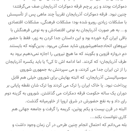
دموکرات بودند و زیر پرچم فرقه دموکرات آذربایجان صف می‌گرفتند؛
چنین نبود. فرقه دموکرات آذربایجان تقریباً چند ماهی پس از تأسیسش
با مشکلات زیادی روبرو شده بود؛ مشکلات فرهنگی، مشکلات اقتصادی
و... به هر صورت آذربایجان به نوعی اقتصادش و به نوعی فرهنگش با
باقی ایران گره خورده بود و این داستان جدا کردن به زور، فقط با حضور
نیروهای اتحادجماهیرشوروی شاید ممکن می‌بود. بدین‌گونه که بایستند
دمِ دروازه قزوین و بگویند که ما هیچ نیرویی را اجازه نمی‌دهیم برود به
طرف آذربایجان؛ که کردند. اما ادامه اش تا کی؟ یا باید یکسره آذربایجان
را از تن ایران جدا می کردند، و می سپردنش به جمهوری شوروی
سوسیالیستی آذربایجان، که البته بهایش برای شوروی خیلی هم قابل
پرداخت نبود. یا خاک ایران را ترک می کردند وبا ترک شان نقطه پایانی بر
دوران یک ساله حکومت فرقه دمکرات می گذاشتن. شوروی به گزینه دوم
رای داد و به نفع حضورش در شرق اروپا از خاورمیانه گذشت.
البته در قرن بیست و یکم پوتین، کریمه را گرفت و جامعه جهانی هم
کاری نتوانست بکند...
بله می‌دانم که احتمال انجام چنین طرحی در آن زمان وجود داشت و