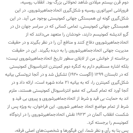
دوم قرن بیستم میلادی شاهد تحولاتی بزرگ بود. انقلاب روسیه،
فروپاشی امپراتوری روسیه و شکل‌گیری اتحادجماهیرشوروی. در این
شکل‌گیری گونه ای همبستگی جهانی کمونیستی بوجود می آید. در این
همبستگی جهانی کمونیستی، تمامی کسانی که در سراسر جهان دل در
گرو اندیشه کمونیسم دارند، خودشان را متعهد می‌دانند که از
اتحادجماهیرشوروی دفاع کنند و منافع آن را در نظر بگیرند و در حقیقت
مدیریت جهانی اتحادجماهیرشوروی را به دیده بگیرند. این در حقیقت
برخاسته از خوانش من از لابلای سطور تاریخ اتحادجماهیرشوروی نیست؛
بلکه اشاره مستقیم دارم به کنگره دوم کمینترن انترناسیونال کمونیستی
که در تابستان ۱۲۹۹ (اگوست ۱۹۲۰) تشکیل شد و در آنجا تروتسکی بیانیه
شکل‌گیری کمینترن را، که به بیانیه ۲۱ ماده شهره است، ارائه داد و در
آنجا آورد که تمام کسانی که عضو انترناسیونال کمونیستی هستند، ملزم
اند به حمایت بی قید و شرط از اتحادجماهیرشوروی و پیروی بی قید و
شرط از تمام مواضع اتحاد جماهیر شوروی. این فراخوان، به ویژه پس از
شکست انقلاب آلمان در ۱۹۲۳ نقش اتحادجماهیرشوروی را در اردوگاه
کمونیسم را برجسته کرد.
پس بنا به رأی و نظر شما، این فیگورها و شخصیت‌های اصلی فرقه،