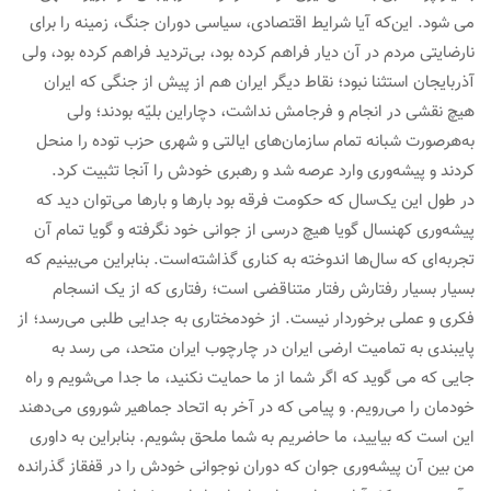
می شود. این‌که آیا شرایط اقتصادی، سیاسی دوران جنگ، زمینه را برای
نارضایتی مردم در آن دیار فراهم کرده بود، بی‌تردید فراهم کرده بود، ولی
آذربایجان استثنا نبود؛ نقاط دیگر ایران هم از پیش از جنگی که ایران
هیچ نقشی در انجام و فرجامش نداشت، دچاراین بلیّه بودند؛ ولی
به‌هرصورت شبانه تمام سازمان‌های ایالتی و شهری حزب توده را منحل
کردند و پیشه‌وری وارد عرصه شد و رهبری خودش را آنجا تثبیت کرد.
در طول این یک‌سال که حکومت فرقه بود بارها و بارها می‌توان دید که
پیشه‌وری کهنسال گویا هیچ درسی از جوانی خود نگرفته و گویا تمام آن
تجربه‌ای که سال‌ها اندوخته به کناری گذاشته‌است. بنابراین می‌بینیم که
بسیار بسیار رفتارش رفتار متناقضی است؛ رفتاری که از یک انسجام
فکری و عملی برخوردار نیست. از خودمختاری به جدایی طلبی می‌رسد؛ از
پایبندی به تمامیت ارضی ایران در چارچوب ایران متحد، می رسد به
جایی که می گوید که اگر شما از ما حمایت نکنید، ما جدا می‌شویم و راه
خودمان را می‌رویم. و پیامی که در آخر به اتحاد جماهیر شوروی می‌دهند
این است که بیایید، ما حاضریم به شما ملحق بشویم. بنابراین به داوری
من بین آن پیشه‌وری جوان که دوران نوجوانی خودش را در قفقاز گذرانده