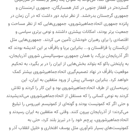
گسترده‌تر در قفقاز جنوبی در کنار همسایگان، جمهوری ارمنستان و
جمهوری گرجستان بدرخشد. از نظر نباید دور داشت که در آن زمان در
پانزده جمهوری اتحادجماهیرشوروی، جمهوری‌هایی که از نظر مساحت و
جمعیت برتر بودند، امکانات بیشتری داشتند و نوعی برتری سیاسی و
اقتصادی را برای رهبران خودشان تأمین می کردند. جمهوری‌هایی مثل
ازبکستان یا قزاقستان و... بنابراین بریا و باقراُف بر این اندیشه بودند که
اگر آذربایجان بزرگ، یا همان جمهوری سوسیالیستی شوروی آذربایجان،
به پایتختی باکو که بتواند بخش‌هایی از ایران را در بر بگیرد، به تحکیم
موقعیت باقراُف در نهاد تصمیم‌گیری اتحادجماهیرشوروی بیشتر کمک
خواهد کرد. بنابراین دوسالی پیش از ورود متفقین به ایران، این
زمینه‌سازی از طرف اتحادجماهیرشوروی بود و این کار را کردند و تلاش
کردند به نوعی کسانی را که مستقل از اتحادجماهیرشوروی می‌اندیشیدند
و حتی اگر که کمونیست بودند و گونه‌ای از کمونیسم غیرروس را تبلیغ
می‌کردند؛ از آذربایجان بیرون کنند. وقتی که متفقین به ایران رسیدند و
اتحادجماهیرشوروی، پرچم خود را در تبریز بلند کرد، حتی به
کمونیست‌های بسیار نام‌آوری مثل یوسف افتخاری و خلیل انقلاب آذر و