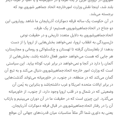
شوروی در اروپای غربی از یک طرف و در خاورمیانه و یا آسیا از طرف دیگر
بلند شد، اینجا نقش وزارت امورخارجه اتحاد جماهیر شوروی بود که
برجسته می‌شد.
در آن حکومت یک ساله فرقه دموکرات آذربایجان ما شاهد رویارویی این
دو جناح در اتحادجماهیرشوروی هستیم؛ از یک طرف،
اتحادجماهیرشوروی به دلایل متعدد تاریخی و در حقیقت نوعی
دل‌سپردگی به انقلاب اروپا، نمی‌خواهد بخش‌هایی از اروپا را از دست
بدهد؛ از بلغارستان گرفته تا لهستان و چکسلواکی و رومانی و مجارستان،
هر جایی که هست می‌خواهد حضور فعال داشته باشد، بخش‌هایی از
آلمان را دارد در آنجا و نمی‌خواهد در برابر غرب کوتاه بیاید. این سیاستی
است که وزارت امور خارجه اتحادجماهیرشوروی دنبال می‌کند و به تبع آن
گمان می‌کند که در منطقه، در جنوب، در خاورمیانه می‌تواند گذشت‌هایی
در برابر ایالات متحده امریکا و غرب داشته‌باشد و بنابراین به یُمن آن
وضعیتی که در شمال و در قلب اروپا وجود دارد، از جنوب، از خاورمیانه
می‌گذرد. این چیزی است که در حقیقت ما در آن دوران می‌بینیم و بازتاب
آن را در رفتار اتحادجماهیرشوروی در قبال فرقه دموکرات آذربایجان.
یعنی به داوری شما اگر مثلاً مناسبات میان قدرت‌های جهانی آن موقع