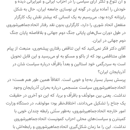
و آن تنوع و تکثر آرای سیاسی را در احزاب ایرانی و غیرایرانی دیده و
خودش را آماده برای در گونه ای نوسازی جامعه ایران، حال به شکل
رایزنانه کرده بود، می‌رسیم به یک انسانی که بیشتر نقش یک کارگزار
منفعل اتحاد شوری را دارد، کارگزاری بدون نقد رفتار اتحادجماهیرشوروی
در طول دوران سال‌های پایانی جنگ دوم جهانی و بلافاصله پایان جنگ
دوم جهانی در ایران.
آقای دکتر فکر نمی‌کنید که این تناقض رفتاریِ پیشه‌وری، منبعث از پیام
های متناقضی بود که از باکو و مسکو به او می‌رسید و این قابل تحویل
است به سردرگمی خود استالین و بعداً باقراُف درباره سیاست شان در
آذربایجان ایران؟
پرسش بسیار بسیار به‌جا و خوبی است. اتفاقاً همین طور هم هست؛ در
اتحادجماهیرشوروی سیاست منسجمی درباره بحران آذربایجان وجود
نداشت. یعنی بین مولوتُف و باقراُف و بریا، که این دو آخری در حقیقت
یک جناح را تشکیل می‌دادند، اختلاف‌نظر بود؛ مولوتف، در دستگاه وزارت
امور خارجه اتحادجماهیرشوروی، به‌طور سنّتی رابطه چندان خوبی با
کمینترن و سیاست‌های محلی احزاب کمونیست اتحادجماهیرشوروی
نداشت. این را ما زمان شکل‌گیری اتحادجماهیرشوروی و رابطه‌اش با