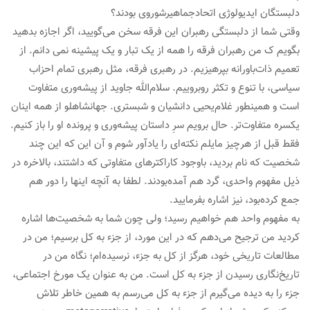
دلبستگان ایدیولوژی اتحادجماهیرشوروی بودند؟
وقتی شما از دلبستگی رهبران این فرقه سخن می‌گویید، اگر اجازه بدهید
بگویم ک من رهبران فرقه را همه از یک تبار و یک پیشینه نمی دانم. از
تعمیم ذات‌باورانه بپرهیزیم. در رهبری فرقه، مثل رهبری تمام احزاب
سیاسی، با تنوع و تکثر روبروییم. سلام‌الله جاوید از پیشه‌وری متفاوت
است و همینطور غلام‌یحیی دانشیان و شبستری. جهانشاهلو از همه اینان
یکسره متفاوت‌تر. حال برویم سرِ داستان پیشه‌وری و پرونده او را باز کنیم.
فقط قبل از هرچیز مایلم نکته‌ای را یادآور شوم و آن این که این چند
شخصیت که نام بردید، باوجود کاراکترهای متفاوتی که داشتند، بالاخره در
ذیل مفهوم واحدی، گرد هم آمده‌بودند. لطفا به آنچه اینها را دور هم
جمع کرده‌بود، نیز اشاره بفرمایید.
به مفهوم واحد هم خواهیم رسید؛ ولی چون شما به شخصیت‌ها اشاره
کردید من ترجیح می‌دهم که در این مورد، از جزء به کل برسیم؛‌ من در
مطالعات تاریخی خود، هرگز از کل به جزء، نرسیده‌ام؛ نگاه من در
تاریخ‌نگاری رسیدن از جزء به کل است. من به عنوان یک مورخ اجتماعی،
جزء را به دیده می‌گیرم از جزء به کل می‌رسم به همین خاطر تلاش