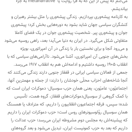
می‌کنم که پیش از این که به فرا روایت یا metanarrative به جزء
بیاندیشم.
به کارنامه پیشه‌وری بپردازیم. زندگی پیشه‌وری را مثل بیشتر رهبران و
کنشگران سیاسی جهان شاید بشود به دوره‌هایی بخش کرد؛ پیشه‌وری
جوان و پیشه‌وری پیر. شخصیت پیشه‌وری جوان در یک فضای کاملا
متفاوتی شکل می‌گیرد. در ایران به دنیا می‌آید؛ بعد، راهی روسیه می‌شود
و می‌رود آنجا و برای نخستین بار با زندگی در آن امپراتوری، بویژه
بخش‌های جنوبی آن امپراتوری، آشنا می‌شود. ناآرامی‌های سیاسی که با
انقلاب ۱۹۰۵ روسیه داشتیم و ادامه‌اش هم به انقلاب ۱۹۱۷ می‌رسد.
جمعی از فعالان سیاسی ایرانی در قفقاز جنوبی دارند زندگی می‌کنند که
آنجا شاخه‌های احزاب محلّی خودشان را دارند؛ از جمله و مهمترینِ آنها،
اجتماعیّون- عامیّون، یعنی همان حزب سوسیال- دموکرات ایران است که
با کمک گروهی از سوسیال‌دموکرات‌های قفقاز، گروه همت، تأسیس
شده؛ سپس، فرقه اجتماعیون-انقلابیون را داریم، که مترادف یا همسنگ
همان سوسیال روُلوسیونرهای روس است؛ حزب دموکرات ایران را داریم
که پیشینه‌اش به مجلس دوم مشروطه ایران می‌رسد؛ حزب عدالت را
داریم که بعد به حزب کمونیست ایران، تبدیل می‌شود و بعد گروه‌های