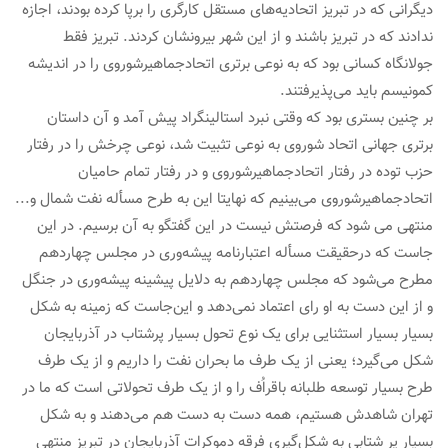
دیگرانی که در تبریز اتحادیه‌های مستقل کارگری را برپا کرده بودند، اجازه
ندادند که در تبریز باشند و از این شهر بیرونشان کردند. تبریز فقط
جولانگاه کسانی بود که به نوعی برتری اتحادجماهیرشوروی را در اندیشه
کمونیسم باید می‌پذیرفتند.
بر چنین بستری بود که وقتی نبرد استالینگراد پیش آمد و آن داستان
برتری جهانی اتحاد شوروی به نوعی تثبیت شد، نوعی چرخش را در رفتار
حزب توده در رفتار اتحادجماهیرشوروی و در رفتار تمام حامیان
اتحادجماهیرشوروی می‌بینیم که نهایتا این به طرح مسأله نفت شمال و...
منتهی می شود که فرصتش نیست در این گفتگو به آن برسیم. در این
جاست که درحقیقت مسأله اعتبارنامه پیشه‌وری در مجلس چهاردهم
مطرح می‌شود که مجلس چهاردهم به دلایل پیشینه پیشه‌وری در جنگل
و از این دست به او رای اعتماد نمی‌دهد و این‌جاست که زمینه به شکل
بسیار بسیار استثنایی برای یک نوع تحول بسیار پرشتاب در آذربایجان
شکل می‌گیرد؛ یعنی از یک طرف ما بحران نفت را داریم و از یک طرف
طرح بسیار توسعه طلبانه باقراُف را و از یک طرف تحولاتی است که ما در
تهران شاهدش هستیم، همه دست به دست هم می‌دهند و به شکل
بسیار پر شتابی به شکل‌گیری فرقه دموکرات آذربایجان در تبریز منتهی