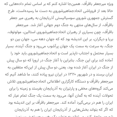
ویژه میرجعفر باقراُف. همین‌جا اشاره کنم که بر اساس تمام داده‌هایی که
حالا بعد از فروپاشی اتحادجماهیرشوروی به دست ما رسیده‌است، طرح
گسترش جمهوری شوروی سوسیالیستی آذربایجان به رهبری میر جعفر
باقراُف، از سال‌های منتهی به جنگ دوم جهانی آغاز شد. میرجعفر
باقراُف، چون بسیاری از رهبران اتحادجماهیرشوروی استالین، مولوتوف،
بریا و دیگران، بر این اندیشه بود که که جهان دهه سی، جهان بین دو
جنگ، به سرعت به سمت یک جهان پرآشوب می‌رود و جنگ آینده، بسیار
بسیار محتمل و اجتناب ناپذیر است و اتحادجماهیرشوروی باید خود را
آماده کند برای این جنگ. بنابراین با آغاز جنگ در اروپا که دو سال پیش
از جنگ در ایران آغاز شده بود، یعنی دو سال پیش از این‌که متفقین به
ایران برسند و در شهریور ۱۳۲۰ در ایران نیرو پیاده کنند، ما شاهد آنیم که
میرجعفر باقراُف و دستگاه کارگزاری اطلاعاتی اتحادجماهیرشوروی تلاش
می‌کند گروه‌های مخفی و پارتیزان به آذربایجان بفرستد و زمینه را برای
تحولات آینده که به گمان آنها، می‌رود به سمت یک جنگ تمام عیار که
ایران را هم در برمی‌گیرد آماده کند. میرجعفر باقراُف بر این اندیشه بود
که اگر که بتواند بخش‌هایی از آذربایجان ایران را هم به آذربایجان
شوروی ملحق کند، می‌تواند به عنوان یک رهبر برجسته در سرزمینی