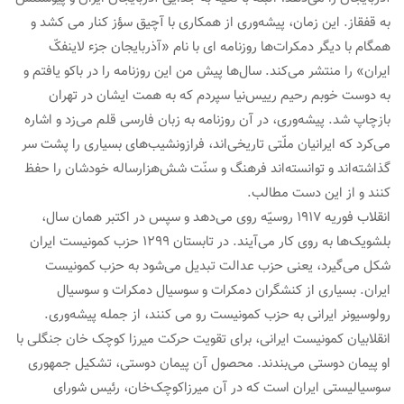
به قفقاز. این زمان، پیشه‌وری از همکاری با آچیق سؤز کنار می کشد و
همگام با دیگر دمکرات‌ها روزنامه ای با نام «آذربایجان جزء لاینفکّ
ایران» را منتشر می‌کند. سال‌ها پیش من این روزنامه را در باکو یافتم و
به دوست خوبم رحیم رییس‌نیا سپردم که به همت ایشان در تهران
بازچاپ شد. پیشه‌وری، در آن روزنامه به زبان فارسی قلم می‌زد و اشاره
می‌کرد که ایرانیان ملّتی تاریخی‌اند، فرازونشیب‌های بسیاری را پشت سر
گذاشته‌اند و توانسته‌اند فرهنگ و سنّت شش‌هزارساله خودشان را حفظ
کنند و از این دست مطالب.
انقلاب فوریه ۱۹۱۷ روسیّه روی می‌دهد و سپس در اکتبر همان سال،
بلشویک‌ها به روی کار می‌آیند. در تابستان ۱۲۹۹ حزب کمونیست ایران
شکل می‌گیرد، یعنی حزب عدالت تبدیل می‌شود به حزب کمونیست
ایران. بسیاری از کنشگران دمکرات و سوسیال دمکرات و سوسیال
رولوسیونر ایرانی به حزب کمونیست رو می کنند، از جمله پیشه‌وری.
انقلابیان کمونیست ایرانی، برای تقویت حرکت میرزا کوچک خان جنگلی با
او پیمان دوستی می‌بندند. محصول آن پیمان دوستی، تشکیل جمهوری
سوسیالیستی ایران است که در آن میرزاکوچک‌خان، رئیس شورای