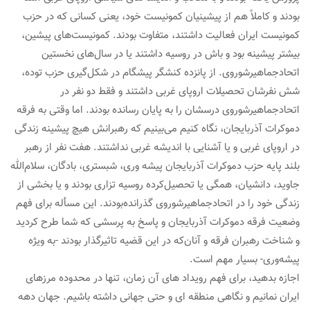
بودند و کاملاً هم از پیشینیان کمونیست خود، یعنی کسانی که در حزب
کمونیست ایران فعالیت داشتند، متفاوت بودند. کمونیست‌های پیشین،
بیشتر پیشینه بود و باش در روسیه داشتند یا در سال‌های نخستین
اتحادجماهیرشوروی. از پانزده کنشگر پیشگام در شکل‌گیری حزب توده،
شش نفرشان تحصیلات اروپای غربی داشتند و فقط دو نفر در
اتحادجماهیرشوروی درسشان را به پایان رسانده بودند. اما وقتی به فرقه
دموکرات آذربایجان، نگاه کنیم می‌بینیم که رهبرانش هیچ پیشینه زندگی
در اروپای غربی و یا آشنایی با اندیشه غربی نداشتند. هفت نفر از رهبر
بلند پایه حزب دموکرات آذربایجان پیشه وری، شبستری، بادگان، سلام‌الله
جاوید، دانشیان، همگی یا تحصیل‌کرده روسیه تزاری بودند و یا بخشی از
زندگی خود را در اتحادجماهیرشوروی گذرانده‌بودند. این مسأله برای فهم
وضعیت فرقه دموکرات آذربایجان و پاسخ به پرسشی که شما طرح کردید
و شناخت رهبران فرقه و آنان‌که در این قضیه تاثیرگذار بودند -به ویژه
پیشه‌وری- بسیار مهم است.
اجازه بدهید، برای فهم رویداد های آن زمان، تنها در محدوده مرزهای
ایران نمانیم و نگاهی منطقه ای و حتی جهانی داشته باشیم. جهان دهه