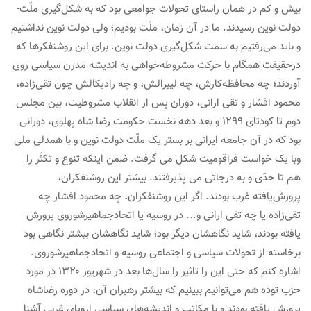
بیش و کم در همان راستای تحولات جوامعی بود که به شکل‌گیری ملّت-
دولت نوین رسیدند. ما در آن زمان، ملّت بودیم؛ ولی دولت نوین نداشتیم
و باید می‌رفتیم به سمت شکل‌گیری دولت نوین. برای این روشنفکرها که
درحقیقت همگام با حرکت مشروطه‌خواهی به اندیشه مدرن سیاسی روی
آوردند؛ چه محافظه‌کارش، چه لیبرالش، و چه رادیکالش چون تقی‌زاده،
محمود افشار و تقی ارانی، دوران پس از انقلاب مشروطیت، بین مجلس
دوم تا کودتای ۱۲۹۹ و بعد دهه نخست حکومت رضا شاه پهلوی، دورانی
بود که در آن جامعه ایرانی بر بستر یک ملّت-دولت نوین و با همدلی ملی
وبا یک خواست فراقومیت شکل می گرفت. ضمن اینکه تنوع و تکثّر را
هم تا حدّی و به درجاتی می پذیرفتند. بیشتر این روشنفکران،
پرورش‌یافته غرب بودند. اگر این روشنفکران، چه محمود افشار چه
تقی‌زاده یا چه تقی ارانی و... در روسیه یا اتحادجماهیرشوروی پرورش
یافته بودند، شاید نگاهشان دیگر بود؛ شاید نگاهشان بیشتر نگاهی بود
برخاسته از تحولات سیاسی و اجتماعی روسیه و اتحادجماهیرشوروی.
اشاره کنم که حتی این را تاثیر را سال‌ها بعد در شهریور ۱۳۲۰ در مورد
حزب توده هم می‌توانیم ببینیم که بیشتر رهبران آن، در دوره رضاشاه
پرورش یافته بودند و با مکاتب و اندیشه‌های سیاسی اروپای غربی آشنا