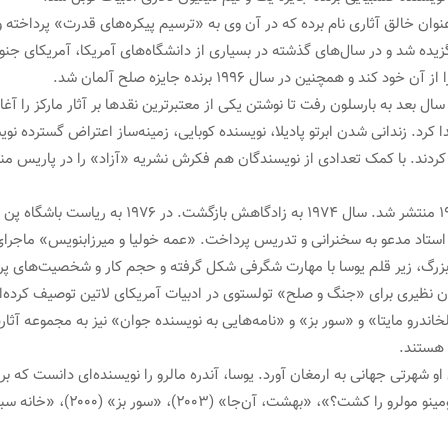
نوان خالق آثاری نام برده که در آن وی به «ترسیم پیکره‌های قدرت» پرداخته
مچنین در سال ۱۹۹۶ برنده جایزه صلح آلمان شد.
 کرد. زندانی شدن ابرتو پادیلا، نویسنده کوبایی، زمینه‌ساز اعتراض گسترده نو
ردند. با کمک تعدادی از نویسندگان هم فکرش نشریه «آزاد» را در پاریس منتش
چهارمین اثرش «سروان پانتوخا و خدمات ویژه» در سا
ل ۱۹۸۱ منتشر شد. این پروژه بزرگ، زیر قلم یوسا با مهارت شگرفی شکل گرفته و حجم کار و شخصی
ن نظیری برای «جنگ و صلح» تولستوی در ادبیات آمریکای لاتین توصیف کرده‌ان
ندرو مایتا» و «سور بز» و «نامه‌هایی به نویسنده جوان» نیز به مجموعه آثا
 هستند.
هرتی جهانی به ارمغان آورد. یوسا، آندره مالرو را نویسنده‌ای دانست که بر