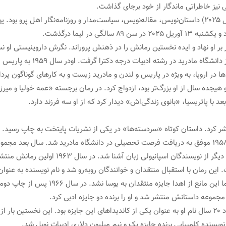
 نیز خاطراتی ماندگار از خود برجای گذاشت.
خورخه ماریو پدرو بارگاس یوسا: (۲۸ مارس ۱۹۳۶ – ۱۳ آوریل ۲۰۲۵) داستان‌نویس، مقاله‌نویس، سیاست‌مدار و 
دگار بر او نهاد و ایده نخستین رمانش را در ذهنش پروراند. نگرش داروینیستی ا
رشته هنرهای آزاد دانشگاه لیما
در اروپا، به ویژه در پاریس و لندن و مادرید زیست و به کارهای گوناگون پردا
ر کرد. داستان کوتاه «سردسته‌ها» در یکی از نشریات پایتخت به چاپ رسید.
او از سنین نوجوانی با نشریه لاکرونیکا همکاری داشت. سال ۱۹۵۸ موفق به دریافت فرصت تحصیلی در دانشگاه 
سرانجام از پاریس سر درآورد و با بورخس، فوئنتس 
ن رمان با استقبال منتقدان و خوانندگان روبه‌رو شد و نام نویسنده به عنوا
عنوان کتاب ضاله طی مراسمی رسمی به آتش 
مجموعه داستانش منتشر شد و او را برنده دو جایزه ادبی کرد.
 نویسنده کلمبیایی برنده جایزه یک و نیم میلیون دلاری ادبیات نوبل شد.