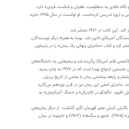
 و نگاه نافذی به «مقاومت، طغیان و شکست فردی» دارد.
یوسا در سال ۱۹۹۴ به عنوان عضو آکادمی سلطنتی اسپانیا برگزیده شد و در سال‌های گذشته در بسیاری از دانشگاه‌های آمریکا، آمریکای جنوبی و اروپا تدریس کرده‌است. او توانست در سال ۱۹۹۵ جایزه
یسندگان آمریکای لاتین شد. یوسا به همراه دیگر نویسندگان،
ر کرد و کتاب «ماجرای پنهانی یک رمان» را در بارسلون
ل ۱۹۷۳ منتشر شد. سال ۱۹۷۴ به زادگاهش بازگشت. در ۱۹۷۶ به ریاست باشگاه پن (انجمن قلم آمریکا) برگزیده شد و سفرهایی به دانشگاه‌های
مختلف اروپا و آمریکا و اتحاد جماهیر شوروی کرد و به عنوان استاد مدعو به سخنرانی و تدریس پرداخت. «عمه خولیا و میرزابنویس» ماجرای نخستین ازدواج یوسا است که در ۱۹۷۷ به چاپ رسید.
ت‌های پرشمار و رابطه بینامتنی رمان با بخشی از تاریخ برزیل،
د. ماجرای اصلی این رمان نیز در قرن نوزدهم می‌گذرد.
رش افزود. «گفتگو در کاتدرال» و «جنگ آخرالزمان» به
 نگارش اثرش عصر قهرمان تأثیر گذاشت. از دیگر رمان‌های
او می‌توان به «زندگی واقعی آلخاندرو مایتاً»، «چه کسی پالومینو مولرو را کشت؟»، «بهشت، آن‌جا» (۲۰۰۳)، «سور بز» (۲۰۰۰)، «خانه سبز» (۱۹۶۵)، «شهر و سگ‌ها» (۱۹۶۳) و «لیتوما در میان