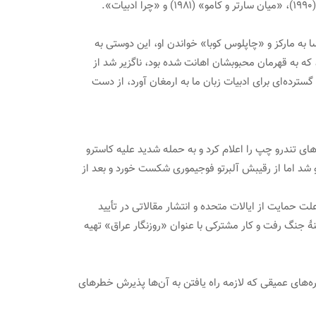
د. در سال ۲۰۰۳، در نمایشگاه کتاب بوگوتا، در تهاجم یوسا به مارکز و «چاپلوس کوبا» خواندن او، این دوستی به
 که به قهرمان محبوبشان اهانت شده بود، ناگزیر شد از
ترده‌ای برای ادبیات زبان ما به ارمغان آورد، از دست
 تندرو چپ را اعلام کرد و به حمله شدید علیه کاسترو
در تشکیل «جنبش آزادی‌ها» شرکت کرد. در سال ۱۹۹۰ نامزد ریاست جمهوری پرو شد اما از رقیبش آلبرتو فوجیموری شکست خورد و بعد از
حمایت از ایالات متحده و انتشار مقالاتی در تأیید
هٔ جنگ رفت و کار مشترکی با عنوان «روزنگار عراق» تهیه
ه‌های عمیقی که لازمه راه یافتن به آن‌ها پذیرش خطرهای