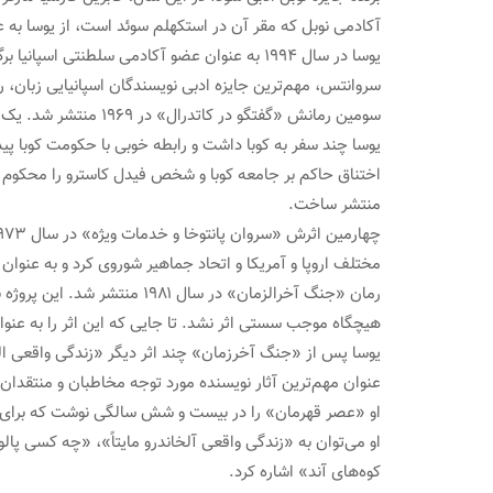
آکادمی نوبل که مقر آن در استکهلم سوئد است، از یوسا به ع
سروانتس، مهم‌ترین جایزه ادبی نویسندگان اسپانیایی زبان، را از آن خود کند و ه
سومین رمانش «گفتگو در کاتدرال» در ۱۹۶۹ منتشر شد. یک سال بعد به بارسلون رفت تا نوشتن یکی از معتبرترین نقدها بر آثار مارکز را آغاز کند. این کتاب در ۱۹۷۱ منتشر شد.
یوسا چند سفر به کوبا داشت و رابطه خوبی با حکومت کوبا پیدا
اختناق حاکم بر جامعه کوبا و شخص فیدل کاسترو را محکوم ک
منتشر ساخت.
رمان «جنگ آخرالزمان» در سا
هیچگاه موجب سستی اثر نشد. تا جایی که این اثر را به عنوا
یوسا پس از «جنگ آخرزمان» چند اثر دیگر «زندگی واقعی الخا
عنوان مهم‌ترین آثار نویسنده مورد توجه مخاطبان و منتقدان
او «عصر قهرمان» را در بیست و شش سالگی نوشت که برای او ش
کوه‌های آند» اشاره کرد.