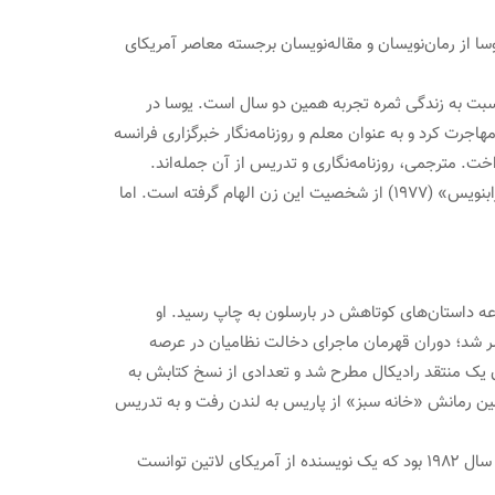
روزنامه‌نگار اهل پرو بود. یوسا از رمان‌نویسان و مقاله‌نویسان برجسته معاصر آمریکای
و نسبت به زندگی ثمره تجربه همین دو سال است. یوسا در
 فارغ‌التحصیل شد و سپس از دانشگاه مادرید در رشته ادبیات درجه دکترا گرفت. اودر سال ۱۹۵۹ به پاریس مهاجرت کرد و به عنوان معلم و روزنامه‌نگار خبرگزاری فرانسه
خت. مترجمی، روزنامه‌نگاری و تدریس از آن جمله‌اند.
یوسا در نوزده سالگی با خولیا اورکیدی، که یکی از نزدیکانش و هیجده سال از او بزرگ‌تر بود، ازدواج کرد. در رمان برجسته «عمه خولیا و میرزابنویس» (۱۹۷۷) از شخصیت این زن الهام گرفته است. اما
مادرید شد. سال بعد مجموعه داستان‌های کوتاهش در بارسلون به چاپ رسید. او
و تعدادی دیگر از نویسندگان اسپانیولی زبان آشنا شد. در سال ۱۹۶۳ اولین رمانش منتشر شد؛ دوران قهرمان ماجرای دخالت نظامیان در عرصه
ن یک منتقد رادیکال مطرح شد و تعدادی از نسخ کتابش به
کشیده شد. اما این مانع از اهدا جایزه منتقدان به یوسا نشد. در سال ۱۹۶۶ پس از چاپ دومین رمانش «خانه سبز» از پاریس به لندن رفت و به تدریس
یوسا هفتم اکتبر سال ۲۰۱۰ برنده جایزه نوبل ادبیات شد. حدود ۲۰ سال نام او به عنوان یکی از کاندیداهای این جایزه بود. این نخستین بار از سال ۱۹۸۲ بود که یک نویسنده از آمریکای لاتین توانست