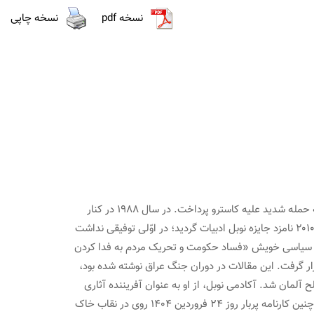
نسخه pdf
نسخه چاپی
در عنفوان جوانی شیفته شخصیّت فیدل کاسترو، رهبر انقلاب کوبا شد اما بعدها جدایی کامل خود از جنبش‌های تندرو چپ را اعلام کرد و به حمله شدید علیه کاسترو پرداخت. در سال ۱۹۸۸ در کنار
تعدادی از احزاب راست‌گرا در تشکیل «جنبش آزادی‌ها» شرکت کرد. در سال۱۹۹۰ کاندیدای احراز پست ریاست‌جمهوری کشورش و در سال ۲۰۱۰ نامزد جایزه نوبل ادبیات گردید؛ در اوّلی توفیقی نداشت
‌های سیاسی خویش «فساد حکومت و تحریک مردم به فدا کردن
رار گرفت. این مقالات در دوران جنگ عراق نوشته شده بود،
ه صحنه جنگ رفت و کار مشترکی با عنوان «روزنگار عراق» تهیه کردند.در سال ۱۹۹۶ برنده جایزه صلح آلمان شد. آکادمی نوبل، از او به عنوان آفریننده آثاری
نام برده‌بود که در آن وی به «ترسیم پیکره‌های قدرت» پرداخته و نگاه نافذی به «مقاومت، طغیان و شکست فردی» دارد.چنین شخصیتی با چنین کارنامه پربار روز ۲۴ فروردین ۱۴۰۴ روی در نقاب خاک