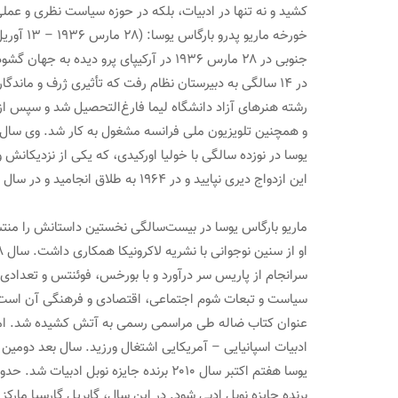
کشید و نه تنها در ادبیات، بلکه در حوزه سیاست نظری و عملی
جنوبی در ۲۸ مارس ۱۹۳۶ در آرکیپای پرو دیده به جهان گشود و یکشنبه ۱۳ آوریل ۲۰۲۵ در سن ۸۹ سالگی در لیما درگذشت.
در ۱۴ سالگی به دبیرستان نظام رفت که تأثیری ژرف و مان
و همچنین تلویزیون ملی فرانسه مشغول به کار شد. وی سال‌ها 
این ازدواج دیری نپایید و در ۱۹۶۴ به طلاق انجامید و در سال بعد با پاتریسیا، «بانوی زندگی‌اش» دیدار کرد که از او سه فرزند دارد.
ماریو بارگاس یوسا در بیست‌سالگی نخستین داستانش را منتش
سیاست و تبعات شوم اجتماعی، اقتصادی و فرهنگی آن است. ای
ادبیات اسپانیایی – آمریکایی اشتغال ورزید. سال بعد دومین 
برنده جایزه نوبل ادبی شود. در این سال، گابریل گارسیا مارکز