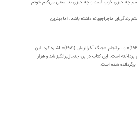
 بفهمم چه چیزی خوب است و چه چیزی بد. سعی می‌کنم خودم
م زندگی‌ای ماجراجویانه داشته باشم. اما بهترین
ماریو بارگاس یوسا بیش از ۳۰ رمان و نمایشنامه نوشت که می‌توان به «گفتگو در کاتدرال (۱۹۶۹)»، «خانه سبز (۱۹۶۶)»، «عصر قهرمان (۱۹۶۳)» و سرانجام «جنگ آخرالزمان (۱۹۸۱)» اشاره کرد. این
داخته است. این کتاب در پرو جنجال‌برانگیز شد و هزار
 برگردانده شده است.