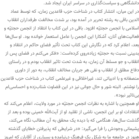
دانشگاهی و سیاست‌گذاری در سراسر ایران ایجاد شد.
در این میان، انتشار کتاب در شناخت حزب قاعدین زمان، که توسط عماد
الدین باقی به رشته تحریر در آمده بود، بر شدت مخالفت طرفداران انقلاب
اسلامی با انجمن حجتیّه افزود. باقی در این کتاب با انتقاد از انجمن حجتیّه و
فعالیت‌های آنان، آشکارا این انجمن را عامل استعمار خوانده بود. او سال‌ها
بعد، اعلام کرد که در نگارش این کتاب تحت تأثیر فضای حاکم در انتقاد و
بدبینی نسبت به حجتیّه زیاده‌روی کرده‌است: «فکر می‌کنم در فضای پس از
انقلاب و جو مسلط آن زمان، به شدت تحت تاثیر انقلاب بودم و در راستای
دفاع مطلق از انقلاب و نفی هر جریان مخالف انقلاب، به دور از داوری
منصفانه و با ادبیاتی تند، غیراخلاقی و غیرعلمی کتاب در شناخت حزب قاعدین
را نوشتم. البته شور و حال جوانی نیز در این قضاوت شتاب‌زده و احساسی‌ام
بی‌تاثیر نبود».
او همچنین با اشاره به نظرات انجمن حجتیّه در مورد ولایت، اعلام می‌کند که
انتقادات او بر این انجمن، ناشی از تقلید او از آیت‌الله خمینی بوده و بعد از
گذشت سال‌ها، هنگامی که با دیده یک محقق به آن مطالب نگاه می‌کند،
پشیمانی وجودش را فرا می‌گیرد: «در شرایطی که پذیرفتن خطایای گذشته
هنوز در جامعه ما به شکل یک فرهنگ درنیامده و بسیاری از آقایان که امروز