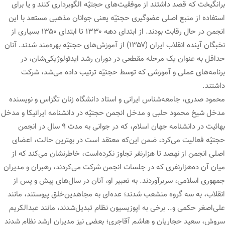
برانگیخت که قصد داشتند از موفقیت‌های حجتیّه الگوبرداری کنند و یا برای
استفاده از منبع اصلی عضوگیری حجتیّه یعنی جوانان مذهبی مستعد با این
انجمن در حال رقابت بودند. از ابتدای دهه ۱۳۳۰ تا ابتدای ۱۳۵۰ بسیاری از
نخبگان آینده انقلاب ایران (۱۳۵۷) از آموزش‌های حجتیّه بهره‌مند شدند. آنان
حداقل به عنوان یک مرحله مقطعی در دوران رشد ایدئولوژیکی‌شان، در
برنامه‌های عملی و آموزشی که توسط حجتیّه ترتیب داده می‌شد، شرکت
داشتند.
محمود صدری، جامعه‌شناس ایرانی و استاد دانشگاه زنان تگزاس و نویسنده
مدخل شیخ محمود حلبی و مدخل انجمن حجتیّه در دانشنامه ایرانیکا و مدخل
بهائیت در دانشنامه جهان اسلام، که در جوانی به مدت ۹ سال در انجمن
حجتیّه فعالیت می‌کرد، ضمن این‌که معتقد است در بهترین حالت، اعضای
اصلی انجمن از نهصد تا هزارنفر تجاوز نکرده‌است، خاطرنشان می‌کند که از
میان آن ده‌هزارنفری که در جلسات انجمن شرکت می‌کردند، رهبران و مدیران
جمهوری اسلامی، سربرآوردند. به تعبیر او، آنان در سال‌های پیش و پس از
انقلاب، به سه گروه منشعب شدند؛ عده‌ای به مجاهدین‌خلق پیوستند، مانند
علی‌اصغر حکمی و.. برخی به اپوزیسیون نظام تبدیل‌شدند، مانند عبدالکریم
سروش، سعید حجاریان و هاشم آقاجری؛ بعضی نیز مدیران ارشد نظام شدند