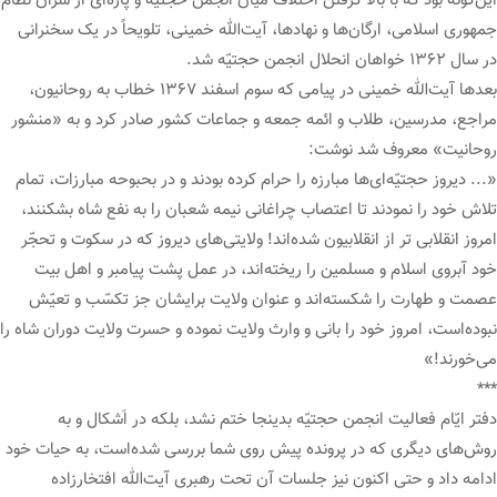
این‌گونه بود که با بالا گرفتن اختلاف میان انجمن حجتیّه و پاره‌ای از سران نظام
جمهوری اسلامی، ارگان‌ها و نهادها، آیت‌الله خمینی، تلویحاً در یک سخنرانی
در سال ۱۳۶۲ خواهان انحلال انجمن حجتیّه شد.
بعدها آیت‌الله خمینی در پیامی که سوم اسفند ۱۳۶۷ خطاب به روحانیون،
مراجع، مدرسین، طلاب و ائمه جمعه و جماعات کشور صادر کرد و به «منشور
روحانیت» معروف شد نوشت:
«... دیروز حجتیّه‌ای‌ها مبارزه را حرام کرده بودند و در بحبوحه مبارزات، تمام
تلاش خود را نمودند تا اعتصاب چراغانی نیمه شعبان را به نفع شاه بشکنند،
امروز انقلابی تر از انقلابیون شده‌اند! ولایتی‌های دیروز که در سکوت و تحجّر
خود آبروی اسلام و مسلمین را ریخته‌اند، در عمل پشت پیامبر و اهل بیت
عصمت و طهارت را شکسته‌اند و عنوان ولایت برایشان جز تکسّب و تعیّش
نبوده‌است، امروز خود را بانی و وارث ولایت نموده و حسرت ولایت دوران شاه را
می‌خورند!»
***
دفتر ایّام فعالیت انجمن حجتیّه بدینجا ختم نشد، بلکه در اَشکال و به
روش‌های دیگری که در پرونده پیش روی شما بررسی شده‌است، به حیات خود
ادامه داد و حتی اکنون نیز جلسات آن تحت رهبری آیت‌الله افتخارزاده