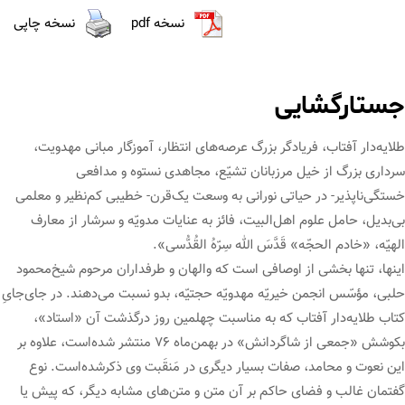
نسخه pdf
نسخه چاپی
جستارگشایی
طلایه‌دار آفتاب، فریادگر بزرگ عرصه‌های انتظار، آموزگار مبانی مهدویت،
سرداری بزرگ از خیل مرزبانان تشیّع، مجاهدی نستوه و مدافعی
خستگی‌ناپذیر- در حیاتی نورانی به وسعت یک‌قرن- خطیبی کم‌نظیر و معلمی
بی‌بدیل، حامل علوم اهل‌البیت، فائز به عنایات مدویّه و سرشار از معارف
الهیّه، «خادم الحجّه» قَدَّسَ الله سِرّهُ القُدُّسی».
اینها، تنها بخشی از اوصافی است که والهان و طرفداران مرحوم شیخ‌محمود
حلبی، مؤسّس انجمن خیریّه مهدویّه حجتیّه، بدو نسبت می‌دهند. در جای‌جایِ
کتاب طلایه‌دار آفتاب که به مناسبت چهلمین روز درگذشت آن «استاد»،
بکوشش «جمعی از شاگردانش» در بهمن‌ماه ۷۶ منتشر شده‌است، علاوه بر
این نعوت و محامد، صفات بسیار دیگری در مَنقَبت وی ذکرشده‌است. نوع
گفتمان غالب و فضای حاکم بر آن متن و متن‌های مشابه دیگر، که پیش یا