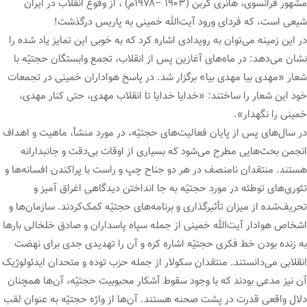
مشهور فرانسوی، هانری کربن (۱۹۰۳ –۱۹۷۸م) ، از وقوع انقلاب در ایران
شیعی است، که فردای ورود آیت‌الله خمینی به پاریس درگذشت!
در این زمینه می‌توان به رویدادی اشاره کرد که به خوبی این تمایز یاد شده را
نشان می‌دهد: در ماه‌های آغازین پس از انقلاب، تجمع وابستگان حجتیّه با
شعار «مهدی بیا مهدی بیا» برگزار شد. در پاسخ هواداران خمینی در تجمعات
خود این شعار را ساختند: «خدایا خدایا تا انقلاب مهدی، حتی کنار مهدی،
خمینی را نگهدار».
در سال‌های پس از پایان فعالیت‌های حجتیّه، در مورد منشأ، ماهیت و اهداف
انجمن بحث‌هایی مطرح می‌شود که بسیاری از اوقات بی‌دقت و جانبدارانه
هستند. منتقدان نامنصف در هر دو جناح چپ و راست با پراکندن افسانه‌ها و
تئوری‌های توطئه در مورد حجتیّه به جا انداختن دیدگاهی اغراق آمیز و
تحریف‌شده از میزان تأثیرگذاری و برنامه‌های حجتیّه کمک‌کردند. سازمان‌ها و
اشخاص هوادار آیت‌الله خمینی از جمله سپاه پاسداران و صادق خلخالی بارها
به زنده بودن خط فکری حجتیّه اشاره کره و آن را تهدیدی جدی برای نهضت
انقلابی می‌دانستند. منتقدان سکولار از جمله حزب توده و متحدان ایدئولوژیک
آن نیز مدعی بودند که با وجود سقوط آشکار محبوبیت حجتیّه، آن‌ها همچنان
دلال واقعی قدرت در پشت صحنه هستند. آن‌ها از واژه حجتیّه به عنوان لقب