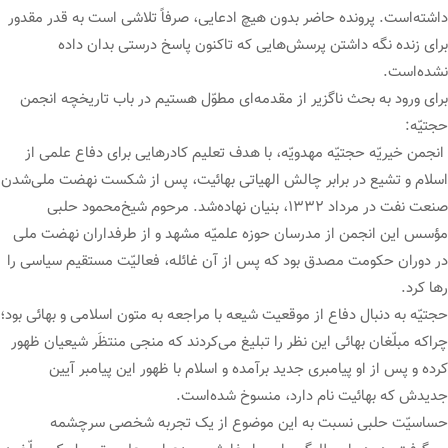
داشته‌است. پرونده حاضر بدون هیچ ادعایی، صرفاً تلاشی است به قدر مقدور
برای زنده نگه داشتن پرسش‌هایی که تاکنون پاسخ درستی بدان داده
نشده‌است.
برای ورود به بحث ناگزیر از مقدمه‌ای مطوّل هستیم در باب تاریخچه انجمن
حجتیّه:
‌ انجمن خیریّه حجتیّه مهدویّه، با هدف تعلیم کادرهایی برای دفاع علمی از
اسلام و تشیع در برابر چالش الهیاتی بهائیت، پس از شکست نهضت ملی‌شدن
صنعت نفت در مرداد ۱۳۳۲، بنیان نهاده‌شد. مرحوم شیخ‌محمود حلبی
مؤسس این انجمن از مدرسان حوزه علمیّه مشهد و از طرفداران نهضت ملی
در دوران حکومت مصدق بود که پس از آن غائله، فعالیّت مستقیم سیاسی را
رها کرد.
حجتیّه به دنبال دفاع از موقعیت شیعه با مراجعه به متون اسلامی و بهائی بود؛
چراکه مبلّغان بهائی این نظر را تبلیغ می‌کردند که منجی منتظَر شیعیان ظهور
کرده و پس از او پیامبری جدید برآمده و اسلام با ظهور این پیامبر آیین
جدیدش که بهائیت نام دارد، منسوخ شده‌است.
حساسیّت حلبی نسبت به این موضوع از یک تجربه شخصی سرچشمه