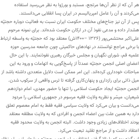
هر آن که از نظر آن‌ها مرتجع، مستبد و بورژوا به نظر می‌رسید استفاده
می‌کردند و آن را عامل امپریالیسم در ایران پسا انقلابی می‌دانستند.
پس از آن نیز جناح‌های مختلف حکومت ایران نسبت به فعالیت دوباره حجتیّه
هشدار داده و مدعی نفوذ آن در ارکان حکومت شده‌اند. برای نمونه مرحوم
علی‌اکبر محتشمی‌پور (۱۳۲۶ –۱۴۰۰ش) معتقد بود که حجتیّه به واسطه ارتباط
با برخی مراجع توانستند در نهادهای حاکمیتی چون جامعه مدرسین حوزه
علمیه قم، شورای نگهبان و مجلس خبرگان رهبری نفوذنمایند. با این حال
اعضای اصلی انجمن حجتیّه عمدتاً از پاسخ‌گویی به اتهامات و ورود به این
مباحثات خودداری کرده‌اند. این امر ممکن است دلایل متعددی داشته باشد از
میل ذاتی برای رازداری و پنهان‌کاری گرفته تا ترس واقعی از سرکوب شدن.
انجمن حجتیّه ایجاد حکومت اسلامی را تنها با حضور مهدی، امام دوازدهم
شیعیان، میسّر و نظریه ولایت فقیه مرسوم در جمهوری اسلامی را مردود
می‌دانست و بیان می‌کرد که ولایت سیاسی فقیه فقط به امام معصوم تعلق
دارد به همین علت بین اعضاء انجمن و افرادی که به ولایت مطلقه معتقد
بودند اختلاف‌های زیادی وجود داشت. البته انجمن به ولایت محدود فقیه
اعتقاد داشت و از مراجع تقلید تبعیت می‌کرد.