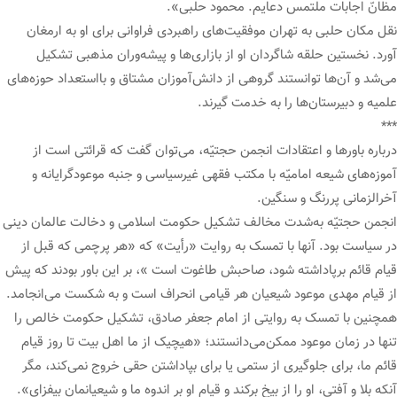
مظانّ اجابات ملتمس دعایم. محمود حلبی».
نقل مکان حلبی به تهران موفقیت‌های راهبردی فراوانی برای او به ارمغان
آورد. نخستین حلقه شاگردان او از بازاری‌ها و پیشه‌وران مذهبی تشکیل
می‌شد و آن‌ها توانستند گروهی از دانش‌آموزان مشتاق و بااستعداد حوزه‌های
علمیه و دبیرستان‌ها را به خدمت گیرند.
***
درباره باورها و اعتقادات انجمن حجتیّه، می‌توان گفت که قرائتی است از
آموزه‌های شیعه امامیّه با مکتب فقهی غیرسیاسی و جنبه موعودگرایانه و
آخرالزمانی پررنگ و سنگین.
انجمن حجتیّه به‌شدت مخالف تشکیل حکومت اسلامی و دخالت عالمان دینی
در سیاست بود. آنها با تمسک به روایت «رأیت» که «هر پرچمی که قبل از
قیام قائم برپاداشته شود، صاحبش طاغوت است »، بر این باور بودند که پیش
از قیام مهدی موعود شیعیان هر قیامی انحراف است و به شکست می‌انجامد.
همچنین با تمسک به روایتی از امام جعفر صادق، تشکیل حکومت خالص را
تنها در زمان موعود ممکن‌می‌دانستند؛ «هیچیک از ما اهل بیت تا روز قیام
قائم ما، برای جلوگیری از ستمی یا برای بپاداشتن حقی خروج نمی‌کند، مگر
آنکه بلا و آفتی، او را از بیخ برکند و قیام او بر اندوه ما و شیعیانمان بیفزای».