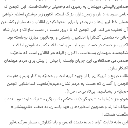
ضدامپریالیستی میهنمان به رهبری امام‌خمینی برخاسته‌است. این انجمن که
حامی سرمایه داران و زمین‌داران بزرگ است، اکنون زیر پوششِ اسلام خواهی
همان خط لیبرال‌ها و بنی‌صدر را برای منحرف‌کردن انقلاب و به سازش کشاندن
آن تعقیب می‌کند. این انجمن که تا دیروز دست در دست ساواک و دربار شاه
خائن به دشمنی آشکارا با انقلابیون راستین و روحانیون مبارزه برخاسته بود.
اکنون نیز دست در دست امپریالیسم و ضدانقلاب کمر به نابودی انقلاب
شکوهمند میهنمان بسته‌است. اکنون وظیفه هر انقلابی است که ماهیّت
ضدمردمی ضدانقلابی این جریان وابسته را بیش از پیش برای مردم میهنمان
آشکار سازد.
نقاب دروغ و فریبکاری را از چهره کریه انجمن حجتیّه به کنار زنیم و عفریت
انجمن را آنسان که هست به مردم نشان‌دهیم»(ماهیت ضدانقلابی انجمن
حجتیّه را بشناسیم، بی‌تا، بی‌جا، ص۱).
هردو جزوه(بخوانید هردو گروه) دست‌کم یک ویژگی مشترک دارند؛ نویسنده و
مؤلف ندارند و همچون اسطوره‌های عهد باستان، به صفت «نام‌پوشانی»
متّصف هستند!
این مایه تفاوت آراء، درباره پدیده انجمن و پایه‌گذارش، بسیار سرگیجه‌آور