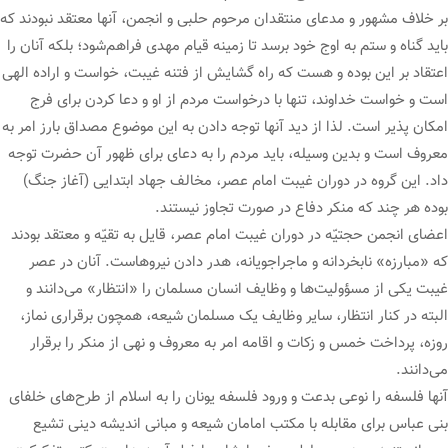
بر خلاف مشهور و مدعای منتقدان مرحوم حلبی و انجمن، آنها معتقد نبودند که
باید گناه و ستم به اوج خود برسد تا زمینه قیام مهدی فراهم‌شود؛ بلکه آنان را
اعتقاد بر این بوده و هست که راه گشایش از فتنه غیبت، خواست و اراده الهی
است و خواست خداوند، تنها با درخواست مردم از او و دعا کردن برای فرج
امکان پذیر است. لذا از دید آنها توجه دادن به این موضوع مصداق بارز امر به
معروف است و بدین وسیله، باید مردم را به دعای برای ظهور آن حضرت توجه
داد. این گروه در دوران غیبت امام عصر، مخالف جهاد ابتدایی (آغاز جنگ)
بوده هر چند که منکر دفاع در صورت تجاوز نیستند.
اعضای انجمن حجتیّه در دوران غیبت امام عصر، قایل به تقیّه و معتقد بودند
که «مبارزه» نابخردانه و ماجراجویانه، هدر دادن نیروهاست. آنان در عصر
غیبت یکی از مسؤولیت‌ها و وظایف انسان مسلمان را «انتظار» می‌دانند و
البته در کنار انتظار، سایر وظایف یک مسلمان شیعه، همچون برقراری نماز،
روزه، پرداخت خمس و زکات و اقامه امر به معروف و نهی از منکر را برقرار
می‌دانند.
آنها فلسفه را نوعی بدعت و ورود فلسفه یونان را به اسلام از طرح‌های خلفای
بنی عباس برای مقابله با مکتب امامان شیعه و مبانی اندیشه دینی تشیع