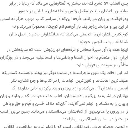
پس انقلاب ۵۷ نشریافته‌اند، بیشتر به گفتارهایی می‌ماند که رعایا در برابر
سلاطین، اعضای باند در مقابل رئیس و حلقه‌های مافیایی در حضور
پدرخوانده، بر زبان می‌رانند. طُرفه این‌که در سراسر کتاب مزبور، هرگز نه اسمی
از این پیر و مرادشان(جز یک بار آن‌هم نام کوچک، محمود) می‌برند و نه
کوچکترین اشاره‌ای به انجمنی می‌کنند که بنیانگذارش بود و در اصل با آن
شناخته‌می‌شد؛ انجمن حجتیّه!
اینها همه یادآور سیرهٔ محافل و فرقه‌های نهان‌رَوش است که سابقه‌اش در
ایرانِ ادوار متقدّم به اخوان‌الصفا و باطنی‌ها و اسماعیلیه می‌رسد و در روزگاران
متأخّر نیز نمونه‌های فراوان دارد.
اما این، فقط یک سوی ماجراست؛ در سمت دیگر نیز بودند و هستند کسانی‌که
عنیف‌ترین اهانت‌ها و ثقیل‌ترین اتهامات را در کتاب‌ها و جزواتشان، نثار
انجمن و مقتدای آن می‌کنند و از نام‌بردن و بدنام‌کردن، ابایی ندارند؛ اگر
بهائیان در اشاره به بزرگترین دشمنشان، اغلب جانب حرمت نگه‌می‌دارند و زبان
و بیان را به دشنام و اتهام نمی‌آلایند، آنان‌که ملاک حُسن و قُبح و حق و باطل
را در پیروی یا عدم‌پیروی از انقلابشان می‌دانستند و می‌دانند چنین بی‌پروا اسب
تهمت را در میدان ناسزاگویی می‌تازانند:
«انجمن حجتیّه جریانی ضدانقلابی است که با تمام نیرو به مخالفت با انقلاب