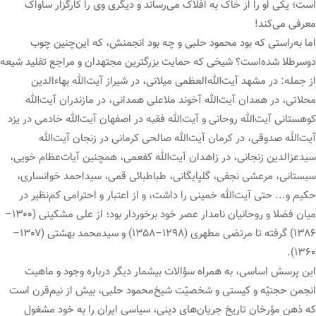
است؛ یکی او را از خاک به افلاک می‌رساند و دیگری وی را کارگزار ساواک
معرفی می‌کند!
اما به‌راستی که بود محمود حلبی و چه بود انجمنش، که این‌چنین چوب
دوسرطلا شده‌است؟ شیخی که حمایت بزرگترین مجتهدان و مراجع تقلید شیعه
از جمله: در مشهد آیت‌الله‌العظمی میلانی، در شیراز آیت‌الله بهاءالدین
محلاتی، در همدان آیت‌الله آخوند ملاعلی همدانی، در مازندران آیت‌الله
کوهستانی آیت‌الله روحانی و آیت‌الله فقیه در اصفهان آیت‌الله خادمی در یزد
آیت‌الله صدوقی، در کرمان آیت‌الله صالحی کرمانی در زنجان آیت‌الله
سیدعزالدین زنجانی، در زاهدان آیت‌الله کفعمی، همچنین آیات‌عظام خویی،
سیستانی، مرعشی نجفی، گلپایگانی، طباطبائی قمی، سیداحمد خوانساری،
حکیم و... حتی آیت‌الله خمینی را داشت، و از اعتبار و احترامی کم‌نظیر در
میان فضلا و روحانیان نامدار عصر خود برخوردار بود؛ از علی مشکینی (۱۳۰۰–
۱۳۸۶) گرفته تا مرتضی مطهری (۱۲۹۸–۱۳۵۸) و سیدمحمد بهشتی (۱۳۰۷–
۱۳۶۰).
این پرسش اساسی، به همراه سؤالات بیشمار دیگر درباره وجود و ماهیت
انجمن حجتیّه و کیستی و شخصیّت شیخ‌محمود حلبی، بیش از نیم‌قرن است
که ذهن مؤرخان تاریخ جریان‌های دینی، سیاسی ایران را به خود مشغول