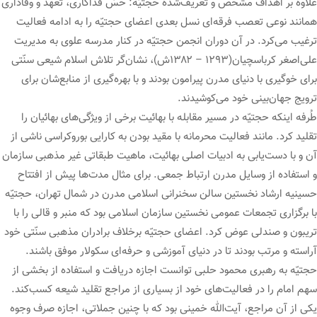
علاوه بر اهداف مشخص و تعریف‌شده حجتیّه: حسّ فداکاری، تعهد و وفاداری
همانند نوعی تعصب فرقه‌ای نسل بعدی اعضای حجتیّه را به ادامه فعالیت
ترغیب می‌کرد. در آن دوران انجمن حجتیّه در کنار مدرسه علوی به مدیریت
علی‌اصغر کرباسچیان(۱۲۹۳ – ۱۳۸۲ش)، نشان‌گر تلاش اسلام شیعی سنّتی
برای خوگیری با دنیای مدرن پیرامون بودند و با بهره‌گیری از منابع‌شان برای
ترویج جهان‌بینی خود می‌کوشیدند.
طُرفه اینکه حجتیّه در مسیر مقابله با بهائیت برخی از ویژگی‌های بهائیان را
تقلید کرد. مانند فعالیت محرمانه با مقید بودن به کارایی بوروکراسی ناشی از
آن و با دست‌یابی به ادبیات اصلی بهائیت، ماهیت طبقاتی غیر مذهبی سازمان
و استفاده از وسایل مدرن ارتباط جمعی. برای مثال مدت‌ها پیش از افتتاح
حسینیه ارشاد نخستین سالن سخنرانی اسلامی مدرن در شمال تهران، حجتیّه
با برگزاری تجمعات عمومی نخستین سازمان اسلامی بود که منبر و قالی را با
تریبون و صندلی عوض کرد. اعضای حجتیّه برخلاف برادران مذهبی سنّتی خود
آراسته و مرتب بودند تا در دنیای آموزشی و حرفه‌ای سکولار موفق باشند.
حجتیّه به رهبری محمود حلبی توانست اجازه دریافت و استفاده از بخشی از
سهم امام را در فعالیت‌های خود از بسیاری از مراجع تقلید شیعه کسب‌کند.
یکی از آن مراجع، آیت‌الله خمینی بود که با چنین جملاتی، اجازه صرف وجوه