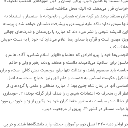
می‌دانستند؛ به همین دلیل، برخی ایشان را ذیل آموزه‌های «مکتب تفکیک»
خراسان قرار می‌دهند که البته محل مناقشه است.
آنان معتقد بودند هر گونه مبارزه هیجانی و نابخردانه با استعمار و استبداد نه
تنها سودی ندارد بلکه مایه نیرومندی و پیشرفت دشمنان خواهد شد و پیوسته
این اندیشه شیعی را نشر می‌دادند که مبارزه با زورمندان و قدرت‌های جهانی
ویژه مهدی است و قرآن با صدای رسا اعلام می‌دارد که خود را به دست خویش
هلاک نکنید.
انجمنی‌ها خود را پیرو افرادی که «علما و فقهای اسلام شناس، آگاه، عالم و
دلسوز برای اسلام» می‌نامیدند دانسته و معتقد بودند، رهبر و ولی و حاکم
جامعه باید معصوم باشد، و عدالت تنها برای مرجعیت دینی کافی است، و برای
تشکیل حکومت اسلامی به عصمت و علم الهی نیز احتیاج است. سه اصل
اساسی آنها در زمان شاه چنین بود: ۱. مبارزه منطقی و علمی با گروه‌های از
نظر آنان منحرف که اعتقادات شیعیان را هدف قرار گرفته بودند؛ ۲. خودداری
از دخالت در سیاست به منظور حفظ کیان خود وجلوگیری از زد و خورد بی مورد
با دولت مستقر در کشور؛۳. پیروی از مرجعیت دینی.
***
در اواخر دهه ۱۳۴۰ نسل دوم نوآموزان حجتیّه وارد دانشگاه‌ها شدند و در پی