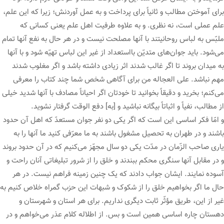
برای آموختن مطالب و ثانیاً برای پرداخت و به عمل آوردنش؛ زیرا که این علم،
علم عملی است، نه نظری. و به علاوه طرفیت اهل علم یعنی کسانی که
ملبّس به لباس روحانیتند با آنها مصلحت نیست و در هر حال به نفع آنها تمام
می‌شود. باید جوان‌های متدیّن بااستعداد از غیر این لباس تهیّه شود و با آنها
به میدان بروند تا اگر غالب شدند اثر زیادی داشته باشد و اگر مغلوب شدند
مهم نباشد. علی العجاله من برای آگاهی شخص شما چند کتاب را معرفی
می‌کنم؛ بخرید و دقیقاً بخوانید تا خودتان اگر احیاناً مصادف با آنها شدید خیلی
از مطالب، نفیاً و اثباتاً بیگانه نباشید و [به] دفع الوقت گرفتار نشوید.
و امّا فکر اساسی این است که اگر یکی دو نفر جوان مستعدّ که اهل آن حدود
باشند و در طهران به تحصیل مشغول باشند به ما معرّفی کنید ما آنها را به
یاری صاحب الزّمان در مدّت یکی دو سال مجهّز می‌کنیم که در آن حدود بروند
و در مقابل آنها سنگری محکم ببندند و خلق را از شرور تبلیغاتی آنان راحت و
آسوده نمایند. ایشان جواب دادند که یک چنین زمینه فراهم نیست. در هر
حال ما اگر بخواهیم خلق را از شکوک و شبهات این حزب گمراه خلاص کنیم به
غیر از این، طریق مؤثّر ثابت دیگری نداریم. برای هر استان و شهرستان و
دهستان چاره اساسی همین است و بس. از اطلاله کلام عذر می‌خواهم و در