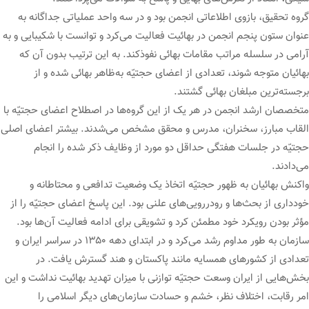
گروه تحقیق، بازوی اطلاعاتی انجمن بود و در سه واحد عملیاتی جداگانه به
عنوان ستون پنجم انجمن در بهائیت فعالیت می‌کرد و توانست با شکیبایی و به
آرامی در سلسله مراتب مقامات بهائی نفوذکند. به این ترتیب بدون آن که
بهائیان متوجه شوند، تعدادی از اعضای حجتیّه به‌ظاهر بهائی شده و از
برجسته‌ترین مبلغان بهائی گشتند.
متخصصان ارشد انجمن در هر یک از این گروه‌ها در اصطلاح اعضای حجتیّه با
القاب مبارز، سخنران، مدرس و محقق مشخص می‌شدند. بیشتر اعضای اصلی
حجتیّه در جلسات هفتگی حداقل دو مورد از وظایف ذکر شده را انجام
می‌دادند.
واکنش بهائیان به ظهور حجتیّه اتخاذ یک وضعیت تدافعی و محتاطانه و
خودداری از بحث‌ها و رودررویی‌های علنی بود. این پاسخ اعضای حجتیّه را از
مؤثر بودن رویکرد خود مطمئن کرد و تشویقی برای ادامه فعالیت آن‌ها بود.
سازمان به طور مداوم رشد می‌کرد و در ابتدای دهه ۱۳۵۰ در سراسر ایران و
تعدادی از کشورهای همسایه مانند پاکستان و هند گسترش یافت. در
بخش‌هایی از ایران وسعت حجتیّه توازنی با میزان تهدید بهائیت نداشت و این
امر رقابت، اختلاف نظر، خشم و حسادت سازمان‌های دیگر اسلامی را