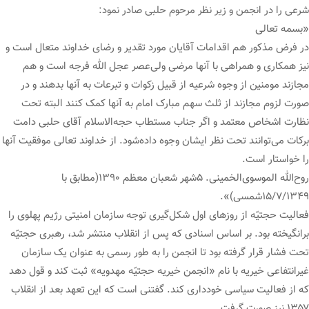
شرعی را در انجمن و زیر نظر مرحوم حلبی صادر نمود:
«بسمه تعالی
در فرض مذکور هم اقدامات آقایان مورد تقدیر و رضای خداوند متعال است و
نیز همکاری و همراهی با آنها مرضی ولی‌عصر عجل الله فرجه است و هم
مجازند مومنین از وجوه شرعیه از قبیل زکوات و تبرعات به آنها بدهند و در
صورت لزوم مجازند از ثلث سهم مبارک امام به آنها کمک کنند البته تحت
نظارت اشخاص معتمد و اگر جناب مستطاب حجه‌الاسلام آقای حلبی دامت
برکات می‌توانند تحت نظر ایشان وجوه داده‌شود. از خداوند تعالی موفقیت آنها
را خواستار است.
روح‌الله الموسوی‌الخمینی. ۵شهر شعبان معظم ۱۳۹۰(مطابق با
۱۵/۷/۱۳۴۹شمسی)».
فعالیت حجتیّه از روزهای اول شکل‌گیری توجه سازمان امنیتی رژیم پهلوی را
برانگیخته بود. بر اساس اسنادی که پس از انقلاب منتشر شد، رهبری حجتیّه
تحت فشار قرار گرفته بود تا انجمن را به طور رسمی به عنوان یک سازمان
غیرانتفاعی خیریه با نام «انجمن خیریه حجتیّه مهدویه» ثبت کند و قول دهد
که از فعالیت سیاسی خودداری کند. گفتنی است که این تعهد بعد از انقلاب
۱۳۵۷ نیز صورت گرفت.