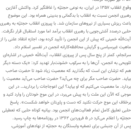
وقوع انقلاب ۱۳۵۷ در ایران، به نوعی حجتیّه را غافلگیر کرد. واکنش آغازین
رهبری انجمن نسبت به انقلاب با بدگمانی و بدبینی همراه بود. این موضوع
باعث ریزش بسیاری از نیروهای سازمان شد. با پیروزی انقلاب حجتیّه به رهبری
حلبی درصدد آشتی‌جویی با رهبری انقلاب برآمد اما مورد استقبال قرار نگرفت.
آیت‌الله خمینی که پیش از این انجمن را تأیید کرده بود، اجازه انتقاد علنی را از
ماهیت غیرسیاسی و گرایش محافظه‌کارانه انجمن در تفسیر اسلام داد.
سرانجام، کمتر از پنج سال پس از پیروزی انقلاب، آیت‌الله خمینی در اشاره‌ای
تلویحی به انجمن، آن‌ها را به سرکوب خشونت‌بار تهدید کرد: «یک دسته دیگر
هم که تزشان این است که بگذارید که معصیت زیاد شود تا حضرت صاحب
بیاید. حضرت صاحب مگر برای چه می‌آید؟ حضرت صاحب می‌آید معصیت را
بردارد. ما معصیت می‌کنیم که او بیاید؟ این اعوجاجات را بردارید… در این
موجی که الآن این ملت را به پیش می‌برد، در این موج خودتان را وارد کنید و
برخلاف این موج حرکت نکنید که دست و پای‌تان خواهد شکست». پاسخ
حلبی تعلیق کامل تمام فعالیت‌های انجمن بود. بیانیه کوتاه حلبی که تعطیلی
حجتیّه را اعلام می‌کرد در ۵ فروردین ۱۳۶۲ در روزنامه‌ها به چاپ رسید.
پس از آن جنبشی برای تصفیه وابستگان به حجتیّه از نهادهای آموزشی،