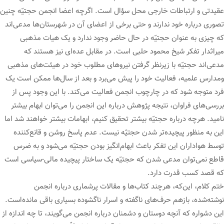
عقیدتی و ارتباطات خارجی محل سؤال است. اگرچه اعضا انجمن حجتیّه چنین
تصوری درباره خود ندارند و حتی برخی از اعضای آن در شهرستان‌ها مدعی‌اند
که چیزی به عنوان حجتیّه در حال حاضر وجود ندارد و یک هیات مذهبی
میراثدار تفکر شیخ محمود حلبی است. در مقابل عده‌ای نیز هستند که
مدعی‌اند حجتیّه با زیرنظر گرفتن نیروهای مطلوب خود در هیئت‌های مذهبی
ومدارس علمیه، فعالیت خود را پیش می‌برد و بعد از سال‌ها ممکن است یک
فرد متوجه شود که در چارچوب انجمن فعالیت می‌کند. با این وجود پس از
بررسی‌های فراوان، نتیجه پژوهش درباره این انجمن را می‌توان ابهام بیشتر
نامید. هرچه درباره حجتیّه بیشتر تحقیق کنیم، ابهامات بیشتر خواهند شد اما
این به منظور پیچیده‌تر شدن حجتیّه نیست. عدم پاسخ روشن و قانع‌کننده
توسط هواداران این تفکر باعث ابهام‌انگیز بودن حجتیّه می‌شود و به ضرس
قاطع نمی‌توان مدعی شدن که حجتیّه یک ساختار پیچیده مالی-سیاسی است
که قصد کسب قدرت دارد.
ختم کلام، این‌که، هرچند کتاب‌ها و مقالات پرشماری درباره انجمن
نوشته‌شده، بازهم حرف‌های ناگفته و اسرار ناگشوده بسیاری باقی مانده‌است.
این دشواره که آنچه دوستان و دشمنان درباره انجمن می‌گویند، تا چه اندازه از