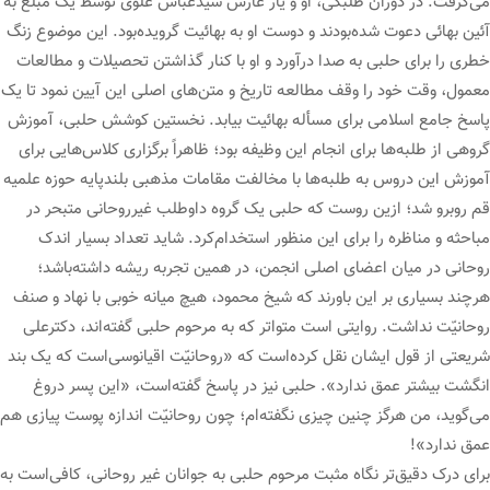
می‌گرفت. در دوران طلبگی، او و یار غارش سیدعباس علوی توسط یک مبلّغ به
آئین بهائی دعوت شده‌بودند و دوست او به بهائیت گرویده‌بود. این موضوع زنگ
خطری را برای حلبی به صدا درآورد و او با کنار گذاشتن تحصیلات و مطالعات
معمول، وقت خود را وقف مطالعه تاریخ و متن‌های اصلی این آیین نمود تا یک
پاسخ جامع اسلامی برای مسأله بهائیت بیابد. نخستین کوشش حلبی، آموزش
گروهی از طلبه‌ها برای انجام این وظیفه بود؛ ظاهراً برگزاری کلاس‌هایی برای
آموزش این دروس به طلبه‌ها با مخالفت مقامات مذهبی بلندپایه حوزه علمیه
قم روبرو شد؛ ازین روست که حلبی یک گروه داوطلب غیرروحانی متبحر در
مباحثه و مناظره را برای این منظور استخدام‌کرد. شاید تعداد بسیار اندک
روحانی در میان اعضای اصلی انجمن، در همین تجربه ریشه داشته‌باشد؛
هرچند بسیاری بر این باورند که شیخ محمود، هیچ میانه خوبی با نهاد و صنف
روحانیّت نداشت. روایتی است متواتر که به مرحوم حلبی گفته‌اند، دکترعلی
شریعتی از قول ایشان نقل کرده‌است که «روحانیّت اقیانوسی‌است که یک بند
انگشت بیشتر عمق ندارد». حلبی نیز در پاسخ گفته‌است، «این پسر دروغ
می‌گوید، من هرگز چنین چیزی نگفته‌ام؛ چون روحانیّت اندازه پوست پیازی هم
عمق ندارد»!
برای درک دقیق‌تر نگاه مثبت مرحوم حلبی به جوانان غیر روحانی، کافی‌است به