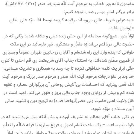
مضمون نامه وی خطاب به مرحوم آیت‌اللّه سیدرضا صدر (۱۳۰۰- ۱۳۷۳ش)،
برادر بزرگتر امام موسی صدر، توجه کنیم:
« به عرض شریف عالی می‌رساند، رقیمه کریمه توسط آقا سیّد علی متقی
عزّوصول یافت.
اوّلاً بدون هیچ‌گونه مجامله از این حسّ زنده دینی و علاقه شدید ربّانی که در
حضرت‌عالی دریافتم بی‌اندازه مقدِّر و متشکّرم. باور بفرمائید در این مدّت
طولانی که بنده وارد این راه شده‌ام و آقایان روحانیین طهران عموماً و بسیاری
از قمیین مطّلع شده‌اند، به استثناء جناب آقای شریعتمداری قم احدی تا کنون
حتّی ابراز یک کلمه خداقوّتی نکرده تا چه رسد به همکاری و تشریک مساعی.
خداوند بر علوّ درجات مرحوم آیت اللّه صدر و مرحوم صدر بزرگ و مرحوم آیت
اللّه قمی بیفزاید که احساسات بی‌آلایش روحانی آن بزرگواران عصاره و نقاوه
شده کم و بیش از زوایای وجود جناب‌عالی بروز و ظهور می‌کند. امید است در
ظلّ ولایت اعلی‌حضرت ولی عصر(أرواحنا فداه) به ترویج دین و تشیید مبانی
آیین مسدّد و مؤیّد شوید.
در ثانی جناب آقای معظم له تشریف آوردند و مثل آنکه میل می‌داشتند که در
ظرف نیم ساعت – یک ساعت تمام اصول و فروع مبارزه با فرقه ضالّه را تعلّم
فرمایند و به ایشان عرض شد این وادی وقت ممتدّ و طولانی لازم دارد: اولاً