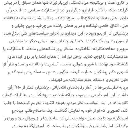
را کاری عبث و بی‌نتیجه می‌دانستند، این‌بار نیز نه‌تنها همان سیاق را در پیش
گرفتند، بلکه با تأکید فراوان، دیگران را نیز از مشارکت سیاسی در قالب رأی
دادن، حتی به نامزد اصلاح‌طلب، منع‌نمودند. از نظر ایشان، نسبت به دفعات
قبل، اتفاق خاصی نیفتاده و در بر همان پاشنه می‌چرخید و بین جلیلی و
پزشکیانی که از بدو ورود به این میدان، بر اجرای سیاست‌های کلّی ابلاغ شده
از سوی رهبری تأکیدکرده‌است، فرق چندانی نبود. برخی دیگر نیز مواضعی
مبهم و محافظه‌کارانه اتخاذکرده، منتظر بروز نشانه‌هایی ماندند تا مشارکت یا
عدم‌مشارکت را توجیه‌نماید. برخی نیز اما از همان ابتدا پا بر روی ایده‌های
گذشتۀ خود نهاده، با شور و شوقی عجیب، آستین‌ها را بالازده و عملا و نظراً از
نامزدی دکتر پزشکیان حمایت کردند؛ توگویی همین سه‌ماه پیش نبود که بر
طبل تحریم یا دستکم عدم مشارکت می‌کوبیدند.
برپایه نظرسنجی‌ها در آغاز رقابت‌های انتخاباتی، پزشکیان کمتر از ۱۰% رأی
داشت؛ این امر طبیعی می‌نمود، چراکه شخصیت پزشکیان در مناظرات ۶ نفره
کاندیداها در ابتدا نتوانست نظر مردم، به‌ویژه اکثریت تحریم کننده‌ها را جلب
کند. تصویری که او از خود به نمایش گذاشت، یک «اصلاح‌طلبِ میانه‌روِ
اصولگرا» بود تا یک تحوّل‌خواه جنجالی که ساختارها را زیرسؤال ببرد و ورق را
برگرداند؛ اما رشد تدریجی پزشکیان در نظرسنجی‌ها امیدوارکننده بود. در