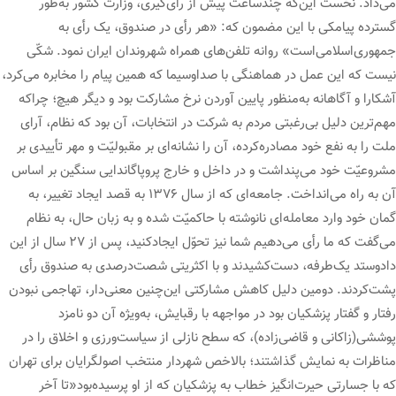
می‌داد. نخست این‌که چندساعت پیش از رأی‌گیری، وزارت کشور به‌طور
گسترده پیامکی با این مضمون که: «هر رأی در صندوق، یک رأی به
جمهوری‌اسلامی‌است» روانه تلفن‌های همراه شهروندان ایران نمود. شکّی
نیست که این عمل در هماهنگی با صداوسیما که همین پیام را مخابره می‌کرد،
آشکارا و آگاهانه به‌منظور پایین آوردن نرخ مشارکت بود و دیگر هیچ؛ چراکه
مهم‌ترین دلیل بی‌رغبتی مردم به شرکت در انتخابات، آن بود که نظام، آرای
ملت را به نفع خود مصادره‌کرده، آن را نشانه‌ای بر مقبولیّت و مهر تأییدی بر
مشروعیّت خود می‌پنداشت و در داخل و خارج پروپاگاندایی سنگین بر اساس
آن به راه می‌انداخت. جامعه‌ای که از سال ۱۳۷۶ به قصد ایجاد تغییر، به
گمان خود وارد معامله‌ای نانوشته با حاکمیّت شده و به زبان حال، به نظام
می‌گفت که ما رأی می‌دهیم شما نیز تحوّل ایجادکنید، پس از ۲۷ سال از این
دادوستد یک‌طرفه، دست‌کشیدند و با اکثریتی شصت‌درصدی به صندوق رأی
پشت‌کردند. دومین دلیل کاهش مشارکتی این‌چنین معنی‌دار، تهاجمی نبودن
رفتار و گفتار پزشکیان بود در مواجهه با رقبایش، به‌ویژه آن دو نامزد
پوششی(زاکانی و قاضی‌زاده)، که سطح نازلی از سیاست‌ورزی و اخلاق را در
مناظرات به نمایش گذاشتند؛ بالاخص شهردار منتخب اصولگرایان برای تهران
که با جسارتی حیرت‌انگیز خطاب به پزشکیان که از او پرسیده‌بود«تا آخر