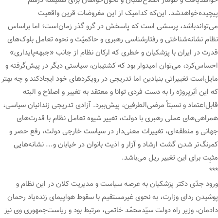
خواهدیافت و طومار اصلاح‌طلبان و تحوّل‌خواهان برای همیشه درهم
پیچیده‌خواهدشد. این‌که کدامیک از این مفروضات قرین واقعیت
می‌تواندباشد، پرسشی است که پاسخش در گرو گذر زمان‌است؛ اما براساس
نظام نشانه‌شناختی و رفتارشناسی رهبری و حاکمیّت و نحوه تعامل بلوک‌های
قدرت در ایران با پزشکیان و خطری که ارکان نظام از جانب «جبهه‌پایداری»
احساس‌کرد، می‌توان امیدوار بود که کشتیبان، سیاستی دیگر در پیش‌گرفته و
مایل‌است تغییراتی بنیادین اما تدریجی در رویکردهای خود ایجادکند و چه بهتر
که این اَبَرپروژه را به دست فردی توانا و معتقد به تغییر و اصلاح و البته
قابل‌اعتماد و نسبتاً مرضی‌الطرفین، پیش‌ببرد. آزادی تدریجی زندانیان سیاسی،
همراهی‌های عملی رهبری با دولت، تغییر شیوه تعامل نظام با قدرت‌های
جهانی و منطقه‌ای، تغییرات معنی‌دار در سیاست خارجی دولت، رفع حصر و
کمرنگ‌تر شدن گشت ارشاد و آزار و اذیت بانوان در خیابان و... نشانه‌هایی
مثبِت برای این تغییر ریل می‌باشد.
***
ورود جدّی دکتر پزشکیان به عرصه سیاست و مدیریت کلان در این نظام و
پوشیدن ردای وزارت، به نحوی غیرمستقیم با سقوط هواپیمای زنده‌یاد رحمان
دادمان، وزیر راه دولت سیّدمحمّد خاتمی، مرتبط بود و ریاست‌جمهوری وی نیز