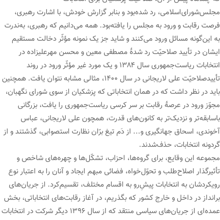
مجلس‌شورای‌اسلامی، رد شده‌بود و بنابر گزارش خودش، با اشارت رهبری،
فرصت رقابت و ورود به مجلس را یافته‌بود. همه می‌دانیم که رهبری، به‌ندرت
به این‌گونه مسائل ورود می‌کنند و شاید جز یک نمونه مؤثّر دخالت مستقیم
ایشان در تأیید صلاحیّت رد شدۀ مصطفی معین و محسن مهرعلیزاده در
انتخابات ریاست‌جمهوری سال ۱۳۸۴ و یک مورد غیر مؤثّر ورود در روند
تأییدصلاحیّت علی لاریجانی در سال ۱۴۰۰، مثالی مشابه نتوان یافت. همچنین
باید در نظر داشت که در همان انتخاباتی که پزشکیان از سوی شورای نگهبان،
مجوّز ورود در عرصۀ رقابت بر سر کرسی ریاست‌جمهوری را یافت، بزرگانی
باسابقه‌تر و نزدیک‌تر به کانون‌های قدرت، همچون علی لاریجانی، عباس
آخوندی، اسحاق جهانگیری و... از دَم تیغ برّان نظارت استصوابی، گذشتند و از
گردونه انتخابات، حذف‌شدند.
مجموعه این وقایع، برای گروه‌ها، احزاب، تشکّل‌ها و چهره‌های شاخص و
تأثیرگذار اصلاح‌طلب و تحوّل‌خواه، فضائی مبهم ایجاد و آنان را به اعتبار نوع
رویکردشان به انتخابات پیشِ‌رو به اقسام مختلف، تقسیم‌کرد. از جریان‌های
برانداز در داخل و خارج کشور که بگذریم، در آغاز رقابت‌های انتخاباتی، بخش
عمده‌ای از جریان‌های سیاسی منتقد که از سال ۱۳۹۶ دیگر شرکت در انتخابات