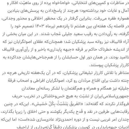
در مناظرات و کمپین‌های انتخاباتی، خواه‌ناخواه پرده از روی ماهیّت افکار و
آمال و غایات خود برداشته‌بود؛ هرچند از پاسخ‌دادن به پرسش‌های بنیادین
همواره طفره می‌رفت. بنابراین گرفتار در یک محظور اخلاقی و محذور وجدانی،
در فاصله یک هفته‌ای بین هشتم تا پانزدهم تیرماه ۱۴۰۳ تصمیم خود را
گرفته، به رأی‌دادن به رقیب سعید جلیلی مُجاب شدند. در این میان بخشی از
آراء قالیباف نیز روانه سبد پزشکیان شد؛ همچنان‌که عقلای اصولگرایان نیز که
از اندیشه خطرناک حاکم بر فرقه «جبهه پایداری» باخبر و از رأی‌آوری قالیباف
ناامید بودند، در همان دور اول حسابشان را از هم‌جناحی‌هایشان جداکرده به
کارزار پزشکیان پیوستند.
متناظر با تلاش کارزار تبلیغاتی پزشکیان، که در آن یک‌هفته تاریخی هرچه در
چنته‌ داشت برای اقناع مردّدان رو کرد، اصولگرایان افراطی و اصحاب فرقۀ
جلیلیّه نیز همگام و همراه و هم‌گفتمان با لشکر رسانه‌ای معاندان
جمهوری‌اسلامی‌ایران از تشبّث به هیچ خس‌وخاشاکی در تخریب حریف
فروگذار نکردند که گفته‌اند: «الغَریقُ یَتَشَبّثُ بِکُلِّ حَشیش». این‌که در چنین
رقابت‌هایی طرفین در نقد و قَدح یکدیگر بکوشند و حتی اخلاق را زیرپا بگذارند،
چندان امر غریبی نیست و از دوره احمدی‌نژاد عادی‌سازی شده‌است؛ اما این‌که
ادبیات جبهه‌پایداری در کوبیدن پزشکیان دقیقاً گَرته‌برداری از اراجیف