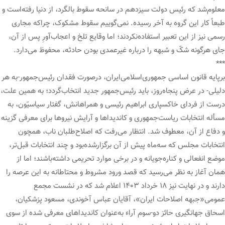
معلوم‌شد که رئیس دولت سیزدهم در سانحه سقوط بالگرد، از دنیا رفته‌است و
طبعاً کار این گروه به آخر رسیده. نمی‌گوییم سقوط مشکوک، چراکه مجاری
رسمی نیز از این تعبیر استفاده‌نکردند؛ اما وقایع تلخ و اعجاب‌آورِ پس از آن،
جای هرگونه شکّ و شبهه را درباره غیرعمدی بودن حادثه، محفوظ می‌دارد.
***
برپایه قانون اساسی جمهوری‌اسلامی‌ایران، درصورت فقدان رئیس‌جمهور-به هر
دلیلی- در عرض پنجاه‌روز، باید رئیس‌جمهور جدید انتخاب‌گردد؛ به همین علت،
درست از فردای خاکسپاری ابراهیم رئیسی و همراهانش، گفتار سیاسیّون، به
مسأله انتخابات ریاست‌جمهوری و کاندیداها و آرایش نیروها برای معرفی گزینه
و دفاع از آن، معطوف شد. انتظار می‌رفت که اصلاح‌طلبان ناب، همچون
انتخابات مجلس که سه‌ماه پیش از آن برگزارشده‌بود و چند انتخابات قبل‌تر،
موضع انفعالی و کناره‌جویانه و در برخی موارد تحریمی داشته‌باشند؛ اما از
همان آغاز به نظر می‌رسید که قصد ورود مشروط و محتاطانه به این عرصه را
دارند و در نهایت نیز ۱۸ خرداد ۱۴۰۳ اعلام شد که در نشست مجمع
عمومی«جبهه اصلاحات ایران»، آقایان عباس آخوندی، مسعود پزشکیان،
اسحاق جهانگیری حائز دو-سوم آراء به‌عنوان کاندیداهای معرفی شده از سوی