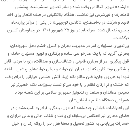
«ارشاد» نیروی انتظامی وقت شده و بنابر تصاویر منتشرشده، پوششی
نامتعارف و غیرشرعی نیز نداشت، هنگام بلاتکلیفی در صف انتظار برای اخذ
تعهد و شرکت در به‌اصطلاح، «کلاس توجیهی» در یکی از مراکز پرازدحام
پلیس، بَدحال شده، سرانجام در روز ۲۵ شهریور ۱۴۰۱، در بیمارستان کسری
درگذشت.
بی‌تدبیری مسؤولان امر در مدیریت بحران و کنترل خشمِ بحقّ شهروندان،
بحرانی آفرید که با یک عذرخواهی ساده و برکناری و توبیخ مسبّبان حادثه و
قول پیگیری امر از مجاری قانونی و شفاف‌سازی و صداقت‌ورزی با مردم، قابل
پیشگیری بود؛ کاری که از مدیران آن دولت و برخی دولت‌های پیشین ساخته
نبود! به هرروی جان‌باختن مظلومانه ژینا، آتش خشمی خیابانی را برافروخت
که خشک و ترِ ارکان نظام را با خود می‌توانست بسوزاند. نکته خطیرتر نیز
دمیدن معاندان و منتقدان تندوتیز جمهوری‌اسلامی بر این شعله بود با
همراهی دستگاه عظیم تبلیغاتی‌شان.
این اعتراضات خیابانی چندماهه که «زن، زندگی، آزادی» نامیده‌شد و در
فضای مجازی نیز انعکاس بی‌سابقه‌ای یافت و تلفات جانی و مالی فراوان و
خسارات بی‌پایانی به کشور تحمیل و ده‌ها هزار نفر را روانه زندان و خیل