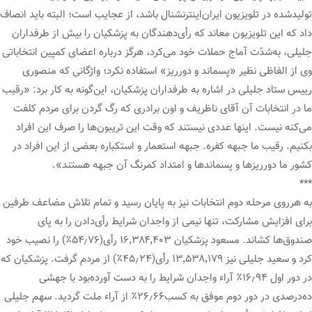
تولیدشده در تلویزیون ایران‌اینترنشنال باشد، از عجایب است؛ البته باید انصاف
داد که این تلویزیون معاند که رأی‌دهندگان به پزشکیان را بیش از طرفداران
جلیلی، به‌شدّت آماج حملات خود می‌کرد، هرگز درباره اعضای کمپین انتخاباتی
وی از الفاظی نظیر «پسماند و دورریز» استفاده نکرد؛ واژگانی که منصوری
رییس ستاد جلیلی در اشاره به طرفداران پزشکیان، این‌گونه به کار برد: «رقیب
ما در انتخابات آن آقای ناظریف و اون برادری که رگ گردن برای مردم کلفت
می‌کنه نیست. اینها عددی نیستند که وقت این تریبون‌ها را صرف این افراد
بکنیم. رقیب ما جبهه کفره. جبهه استعمار و استکباره بعضی از این افراد در
کشور ما دورریزها و پسماندها و امتداد کمرنگ آن جبهه هستند».
***
به هرروی مرحله دوم انتخابات نیز به پایان رسید و تمام تلاش مضاعف طرفین
برای افزایش مشارکت، تنها نیمی از واجدان شرایط رأی‌دادن را به پای
صندوق‌ها کشاند. مسعود پزشکیان ۱۶٬۳۸۴٬۴۰۳ رأی(۵۴٫۷۶٪) را نصیب خود
کرد و سعید جلیلی نیز ۱۳٬۵۳۸٬۱۷۹ رأی(۴۵٫۲۴٪) از مردم گرفت. پزشکیان که
در دور اول ۱۶٫۹۴٪ آراء واجدان شرایط را به دست آورده‌بود با جهشی
ده‌درصدی در دور دوم موفق به کسب۲۶٫۶۶٪ از آراء ملت گردید. سهم جلیلی