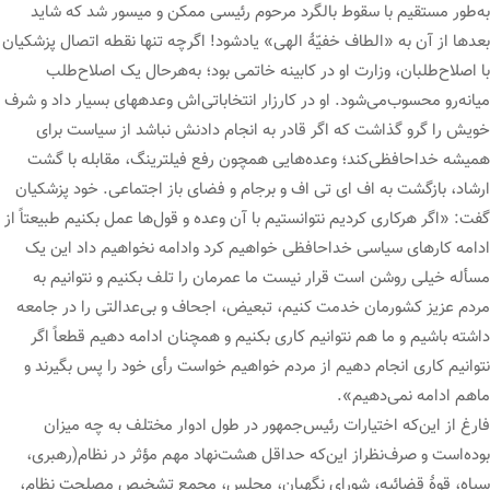
به‌طور مستقیم با سقوط بالگرد مرحوم رئیسی ممکن و میسور شد که شاید
بعدها از آن به «الطاف خفیّۀ الهی» یادشود! اگرچه تنها نقطه اتصال پزشکیان
با اصلاح‌طلبان، وزارت او در کابینه خاتمی بود؛ به‌هرحال یک اصلاح‌طلب
میانه‌رو محسوب‌می‌شود. او در کارزار انتخاباتی‌اش وعده‎های بسیار ‌داد و شرف
خویش را گرو گذاشت که اگر قادر به انجام دادنش نباشد از سیاست برای
همیشه خداحافظی‌کند؛ وعده‌هایی همچون رفع فیلترینگ، مقابله با گشت
ارشاد، بازگشت به اف ای تی اف و برجام و فضای باز اجتماعی. خود پزشکیان
گفت: «اگر هرکاری کردیم نتوانستیم با آن وعده و قول‌ها عمل بکنیم طبیعتاً از
ادامه کارهای سیاسی خداحافظی خواهیم کرد وادامه نخواهیم داد این یک
مسأله خیلی روشن است قرار نیست ما عمرمان را تلف بکنیم و نتوانیم به
مردم عزیز کشورمان خدمت کنیم، تبعیض، اجحاف و بی‌عدالتی را در جامعه
داشته باشیم و ما هم نتوانیم کاری بکنیم و همچنان ادامه دهیم قطعاً اگر
نتوانیم کاری انجام دهیم از مردم خواهیم خواست رأی خود را پس بگیرند و
ماهم ادامه نمی‌دهیم».
فارغ از این‌که اختیارات رئیس‌جمهور در طول ادوار مختلف به چه میزان
بوده‌است و صرف‌نظراز این‌که حداقل هشت‌نهاد مهم مؤثر در نظام(رهبری،
سپاه، قوۀ قضائیه، شورای نگهبان، مجلس، مجمع تشخیص مصلحت نظام،