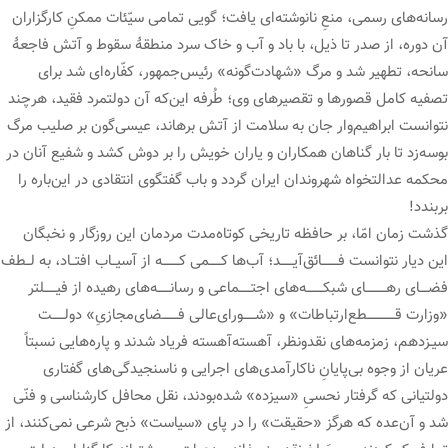
رسانه‌های رسمی، منعِ نانوشته‌ای یافت؛ گویی تمامی سیّئات ممکنِ کارگزاران
آن دوره، از صدر تا ذیل، با باد و آب و خاک سرد منطقۀ سقوط و آتش فاجعۀ
سانحه، تطهیر شد و مرگ «شهادت‌گونه» رئیس‌جمهور، کفّاره‌ای شد برای
تصفیه کامل قصورها و تقصیرهای وی؛ طُرفه این‌که آن دولتمرد فقید، هرچند
نتوانست ابراهیم‌وار جان به سلامت از آتش برهاند، عیسی‌گون بر صلیب مرگ
بوسه‌زد تا بار گناهان همکاران و یاران خویش را بر دوش کشد و شفیع آنان در
محکمه عدالتخواه شهروندان ایران گردد و باب گفتگوی انتقادی در این‌باره را
بربندد!
گذشت زمان امّا، بر حافظه تاریخی کوتاه‌مدت مردمان این روزگار و نخبگان
این دیار نتوانست فــــــــائق‌آیــــــد؛ آب‌ها کــــــمی کــــــــه از آسیــاب افتــاد، به لــطف
فضــــای رهــــــــــای شبکــــــــه‌های اجتــــــماعی و رسانــــــه‌های رهیده از فیــــــلتر
«وزارت قــــــــــــــطع‌ارتباطات» و «شــــــورای‌عالی فــــــــضای‌مجازیِ» دولــــــت
سیـزدهم، زمزمه‌های نقدونظر، آهسته‌آهسته فریاد شدند و پاره‌هایی نسبتاً
عریان از وجوه بی‌پایانِ ناکارآمدی‌های اجرایی و ناسنجیدگی‌های گفتاری
دولتیانی که گرفتار نحسیِ «سیزده» شده‌بودند، نقل محافل کارشناسی و فنّی
شد و آن‌عده‌ که هرگز «حقیقت» را در پای «سیاست» ذبح شرعی نمی‌کنند، از