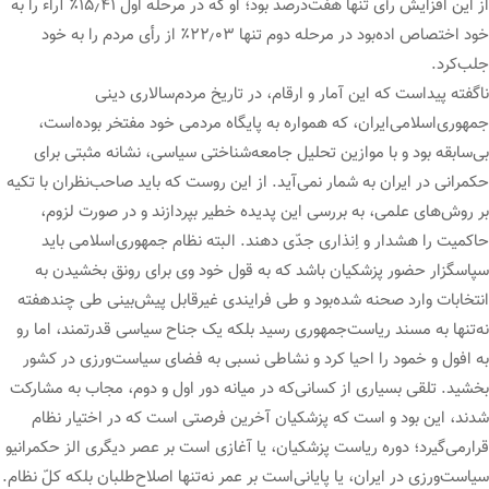
از این افزایش رأی تنها هفت‌درصد بود؛ او که در مرحله اول ۱۵٫۴۱٪ آراء را به
خود اختصاص اده‌بود در مرحله دوم تنها ۲۲٫۰۳٪ از رأی مردم را به خود
جلب‌کرد.
ناگفته پیداست که این آمار و ارقام، در تاریخ مردم‌سالاری دینی
جمهوری‌اسلامی‌ایران، که همواره به پایگاه مردمی خود مفتخر بوده‌است،
بی‌سابقه بود و با موازین تحلیل جامعه‌شناختی سیاسی، نشانه مثبتی برای
حکمرانی در ایران به شمار نمی‌آید. از این روست که باید صاحب‌نظران با تکیه
بر روش‌های علمی، به بررسی این پدیده خطیر بپردازند و در صورت لزوم،
حاکمیت را هشدار و اِنذاری جدّی دهند. البته نظام جمهوری‌اسلامی باید
سپاسگزار حضور پزشکیان باشد که به قول خود وی برای رونق بخشیدن به
انتخابات وارد صحنه شده‌بود و طی فرایندی غیرقابل پیش‌بینی طی چندهفته
نه‌تنها به مسند ریاست‌جمهوری رسید بلکه یک جناح سیاسی قدرتمند، اما رو
به افول و خمود را احیا کرد و نشاطی نسبی به فضای سیاست‌ورزی در کشور
بخشید. تلقی بسیاری از کسانی‌که در میانه دور اول و دوم، مجاب به مشارکت
شدند، این بود و است که پزشکیان آخرین فرصتی است که در اختیار نظام
قرارمی‌گیرد؛ دوره ریاست پزشکیان، یا آغازی است بر عصر دیگری الز حکمرانیو
سیاست‌ورزی در ایران، یا پایانی‌است بر عمر نه‌تنها اصلاح‌طلبان بلکه کلّ نظام.