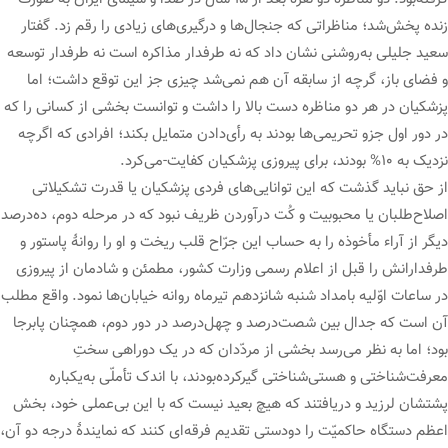
زنده پخش‌شد؛ مناظراتی که جنجال‌ها و درگیری‌های زیادی را رقم زد. گفتار
سعید جلیلی به‌روشنی نشان داد که نه طرفدار مذاکره است نه طرفدار توسعه
و فضای باز، گرچه از سابقه آن هم نمی‌شد چیزی جز این توقع داشت؛ اما
پزشکیان در هر دو مناظره دست بالا را داشت و توانست بخشی از کسانی را که
در دور اول جزو تحریمی‌ها بودند به رأی‌دادن متمایل بکند؛ افرادی که اگرچه
نزدیک به ۱۰% بودند، برای پیروزی پزشکیان کفایت-می‌کرد.
از حق نباید گذشت که این توانایی‌های فردی پزشکیان یا قدرت تشکیلاتی
اصلاح‌طلبان یا محبوبیت و کُت درآوردن ظریف نبود که در مرحله دوم، ده‌درصد
دیگر از آراء مأخوذه را به حساب این جرّاح قلب ریخت و او را روانۀ پاستور و
طرفدارانش را قبل از اعلام رسمی وزارت کشور، مطمئن و شادمان از پیروزی
در ساعات اوّلیه بامداد شنبه شانزدهم تیرماه روانه خیابان‌ها نمود. واقع مطلب
آن است که جدال بین شصت‌درصد و چهل‌درصد در دور دوم، همچنان پابرجا
بود؛ اما به نظر می‌رسد بخشی از مردّدان که در یک دوراهی سختِ
معرفت‌شناختی و هستی‌شناختی گیرکرده‌بودند، با اندک تأملّی به‌یکباره
پشتشان لرزید و دریافتند که هیچ بعید نیست که با این بی‌عملی خود، بخش
اعظم دستگاه حاکمیّت را دودستی تقدیم فرقه‌ای کنند که نمایندۀ درجه دو آن،