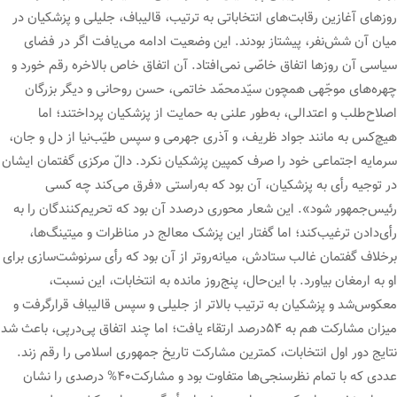
روزهای آغازین رقابت‌های انتخاباتی به ترتیب، قالیباف، جلیلی و پزشکیان در
میان آن شش‌نفر، پیشتاز بودند. این وضعیت ادامه می‌یافت اگر در فضای
سیاسی آن روزها اتفاق خاصّی نمی‌افتاد. آن اتفاق خاص بالاخره رقم خورد و
چهره‌های موجّهی همچون سیّدمحمّد خاتمی، حسن روحانی و دیگر بزرگان
اصلاح‌طلب و اعتدالی، به‌طور علنی به حمایت از پزشکیان پرداختند؛ اما
هیچ‌کس به مانند جواد ظریف، و آذری جهرمی و سپس طیّب‌نیا از دل و جان،
سرمایه اجتماعی خود را صرف کمپین پزشکیان نکرد. دالّ مرکزی گفتمان ایشان
در توجیه رأی به پزشکیان، آن بود که به‌راستی «فرق می‌کند چه کسی
رئیس‌جمهور شود». این شعار محوری درصدد آن بود که تحریم‌کنندگان را به
رأی‌دادن ترغیب‌کند؛ اما گفتار این پزشک معالج در مناظرات و میتینگ‌ها،
برخلاف گفتمان غالب ستادش، میانه‌‌روتر از آن بود که رأی سرنوشت‌سازی برای
او به ارمغان بیاورد. با این‌حال، پنج‌روز مانده به انتخابات، این نسبت،
معکوس‌شد و پزشکیان به ترتیب بالاتر از جلیلی و سپس قالیباف قرارگرفت و
میزان مشارکت هم به ۵۴درصد ارتقاء یافت؛ اما چند اتفاق پی‌درپی، باعث شد
نتایج دور اول انتخابات، کمترین مشارکت تاریخ جمهوری اسلامی را رقم زند.
عددی که با تمام نظرسنجی‌ها متفاوت بود و مشارکت۴۰% درصدی را نشان