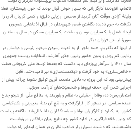
تعارف کم‌کردند و بر مَبلغِ نقدِ منصفانه مدعیات بی‌پشتوانه کارگزاران دولت
ناتمام، افزودند؛ کارگزارانی که بسیار خوش‌اقبال بودند که خون رئیسشان، فعلا
وثیقۀ آزادی موقّت آنان گردید از محبس ارزیابی دقیق؛‌ و کسی گریبان آنان را
نگرفت به جرم نادیده‌انگاشتن شعور شهروندان در قبال ادّعاهایی همچون
ایجاد شغل با یک‌میلیون تومان و ساخت یک‌میلیون مسکن در سال و سخنان
سوررئالیستی فراوان دیگر.
از اینها که بگذریم، همه ماجرا از به قدرت رسیدن مرحوم رئیسی و دولتش در
رقابتی کم رونق و بدون حضور رقیبی جدّی آغازشد. انتخابات ریاست جمهوری
سال ۱۴۰۰ را سرآغاز پروژه‌ای باید دانست که بعدها توسط علی لاریجانی صفت
«خالص‌سازی» به خود گرفت و «یکدست‌‌سازی» نیز نامیده-شد. قابل
پیش‌بینی بود که این پروژه به دلایل متعدد، قرین توفیق نشود؛ چراکه پیش از
اجرایی شدن آن، حذف نیروها و شخصیّت‌های کارآمد، مجرّب،
امتحان‌پس‌داده، وفادارِ حقیقی به نظام و باورمند به منافع ملّی- از هردو جناح
عمده سیاسی- در دستور کار قرارگرفت و به تَبَعِ آن بدنۀ مدیریتی و تکنوکراسی
کشور، به یکباره از کارگزاران توانا و سیاستگذاران دانا خالی‌شد. ناگفته پیداست
که چنین خلاء فراگیری در اداره کشور چه نتایج بنیان برافکنی می‌توانست
داشته‌باشد، که داشت. بسیاری از صاحب نظران در همان ابتدای راهِ دولت