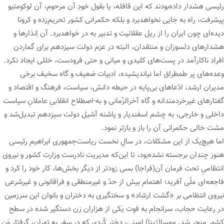
رئیسی هشدار داده‌بودند که این قافله، یا بقول خودِ آن مرحوم، آن لوکومتیو
پیشرفت، راه به جایی نخواهدبرد و بلکه حکمرانی کشور تحریم‌زده و کرونا
دیده‌ای چون ایران را از ریل عقلانیت و تدبیر به در خواهدبرد. آن اِنذارها و
هشدارهای دلسوزان و منتقدان، البته در عزم دولت سیزدهم برای گماردن
افراد ناکارآمد در پست‌های کلیدی و میانی و حتی فرودست، خللی ایجاد نکرد.
وعده‌های پر طمطراق اما نیاندیشیده، ادبیات ضعیف و گاه سخیف برخی
مدیران ارشد، ادّعاهای بی‌پایه در حیطه دانش، سیاست، فرهنگ و اقتصاد و
گفتارهای غیرخردمندانه و گاه آخرالزّمانی و به-اصطلاح انقلابیِ عاملانِ سیاست
داخلی و خارجی، به چشم اسفندیار و پاشنه آشیل دولت سیزدهم تبدیل‌شد و
مشت خالی حکمرانی آن را باز و بازتر نمود.
اما هیچ‌یک از این مشکلات، در سالِ نخست ریاست‌جمهوری ابراهیم رئیسی
هنوز چندان برجسته نشده‌بود، تا این‌که مدیریت نادرست وزارت کشور و نیروی
انتظامیِ تحت فرمان آن(فراجا) بسی زودتر از دیگر بخش‌ها، کار خود را کرد و
فاجعه‌ای ملّی آفرید؛ اهتمام بیش از حدّ و غیرمنطقی و فراقانونی و غیرشرعی
نیروی انتظامی بر «گشت ارشاد» و سختگیری به دختران و بانوان این سرزمین
در رعایت حجاب، سرانجام به فوت یکی از هزاران زن دستگیر شده در سطح
کشور منجر شد. مهسا(ژینا) امینی، دختر کُردی که در سفر به تهران، گرفتار وَن