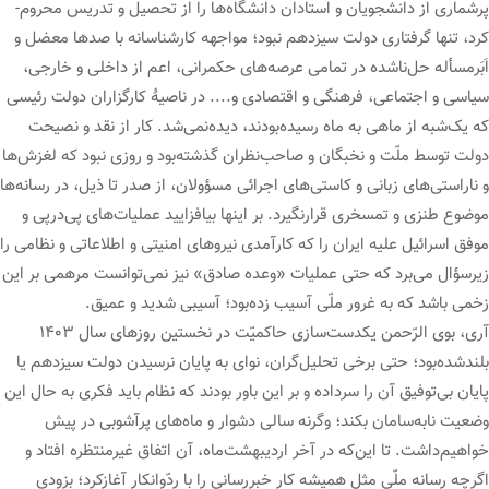
پرشماری از دانشجویان و استادان دانشگاه‌ها را از تحصیل و تدریس‌ محروم-
کرد، تنها گرفتاری دولت سیزدهم نبود؛ مواجهه کارشناسانه با صدها معضل و
اَبَرمسأله حل‌ناشده در تمامی عرصه‌های حکمرانی، اعم از داخلی و خارجی،
سیاسی و اجتماعی، فرهنگی و اقتصادی و.... در ناصیۀ کارگزاران دولت رئیسی
که یک‌شبه از ماهی به ماه رسیده‌بودند، دیده‌نمی‌شد. کار از نقد و نصیحت
دولت توسط ملّت و نخبگان و صاحب‌نظران گذشته‌بود و روزی نبود که لغزش‌ها
و ناراستی‌های زبانی و کاستی‌های اجرائی مسؤولان، از صدر تا ذیل، در رسانه‌ها
موضوع طنزی و تمسخری قرارنگیرد. بر اینها بیافزایید عملیات‌های پی‌در‌پی و
موفق اسرائیل علیه ایران را که کارآمدی نیروهای امنیتی و اطلاعاتی و نظامی را
زیرسؤال می‌برد که حتی عملیات «وعده صادق» نیز نمی‌توانست مرهمی بر این
زخمی باشد که به غرور ملّی آسیب زده‌بود؛ آسیبی شدید و عمیق.
آری، بوی الرّحمن یکدست‌سازی حاکمیّت در نخستین روزهای سال ۱۴۰۳
بلندشده‌بود؛ حتی برخی تحلیل‌گران، نوای به پایان نرسیدن دولت سیزدهم یا
پایان بی‌توفیق آن را سرداده‌ و بر این باور بودند که نظام باید فکری به حال این
وضعیت نابه‌سامان بکند؛ وگرنه سالی دشوار و ماه‌های پرآشوبی در پیش
خواهیم‌داشت. تا این‌که در آخر اردیبهشت‌ماه، آن اتفاق غیرمنتظره افتاد و
اگرچه رسانه ملّی مثل همیشه کار خبررسانی را با ردّوانکار آغازکرد؛ بزودی