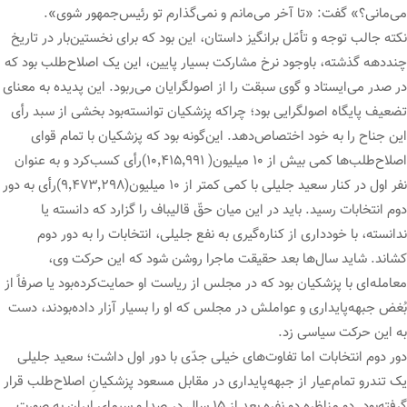
می‌مانی؟» گفت: «تا آخر می‌مانم و نمی‌گذارم تو رئیس‌جمهور شوی».
نکته جالب توجه و تأمّل برانگیز داستان، این بود که برای نخستین‌بار در تاریخ
چنددهه گذشته، باوجود نرخ مشارکت بسیار پایین، این یک اصلاح‌طلب بود که
در صدر می‌ایستاد و گوی سبقت را از اصولگرایان می‌ربود. این پدیده به معنای
تضعیف پایگاه اصولگرایی بود؛ چراکه پزشکیان توانسته‌بود بخشی از سبد رأی
این جناح را به خود اختصاص‌دهد. این‌گونه بود که پزشکیان با تمام قوای
اصلاح‌طلب‌ها کمی بیش از ۱۰ میلیون( ۱۰٬۴۱۵٬۹۹۱)رأی کسب‌کرد و به عنوان
نفر اول در کنار سعید جلیلی با کمی کمتر از ۱۰ میلیون(۹٬۴۷۳٬۲۹۸)رأی به دور
دوم انتخابات رسید. باید در این میان حقّ قالیباف را گزارد که دانسته یا
ندانسته، با خودداری از کناره‌گیری به نفع جلیلی، انتخابات را به دور دوم
کشاند. شاید سال‌ها بعد حقیقت ماجرا روشن شود که این حرکت وی،
معامله‌ای با پزشکیان بود که در مجلس از ریاست او حمایت‌کرده‌بود یا صرفاً از
بُغض جبهه‌پایداری و عواملش در مجلس که او را بسیار آزار داده‌بودند، دست
به این حرکت سیاسی زد.
دور دوم انتخابات اما تفاوت‌های خیلی جدّی با دور اول داشت؛ سعید جلیلی
یک تندرو تمام‌عیار از جبهه‌پایداری در مقابل مسعود پزشکیانِ اصلاح‌طلب قرار
گرفته‌بود. دو مناظره دو نفره بعد از ۱۵ سال در صدا و سیمای ایران به صورت