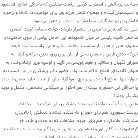
تصاحب پرچالش و اضطراب کرسی ریاست مجلس که به‌تازگی اتفاق افتاده‌بود
و «سیسمونی‌گیت» و موضوع تلاش فرزند وی برای مهاجرت به کانادا و برخورد
قضائی با روزنامه‌نگاران منتقدش و... ، دور از ذهن می‌نمود.
علی‌رغم گمانه‌زنی‌ها مبنی بر استمرار طریقت دولت ناتمام، غیبت اعضای
شاخص کابینه رئیسی در میان کاندیداها نیز، حامل پیامی از سوی حاکمیّت با
محتوای عبور یا عدول از سیاست «خالص‌سازی» می‌توانست‌باشد؛ طُرفه
این‌که تلاش‌ فردی و جمعی برخی از آنان برای ورود بدین جرگه و فشار به
شورای نگهبان و مکاتبه و طومارنویسی در تأیید و توصیه وزیر ارشاد وقت، به
عنوان کاندیدای اصلح، ناکام ماند؛ ولی حضور دکتر پزشکیان در این لیست به
عنوان تنها اصلاح‌طلب در برابر پنج اصولگرا، بیش از غیبت آنان، معنی‌دار بود؛
یا حداقل این حضور و غیبت از نظر احتواء بر سیگنالی مشخص، مکمل و مویّد
یکدیگر بودند!
نَفسِ پدیدۀ تأیید صلاحیّت مسعود پزشکیان برای شرکت در انتخابات
ریاست‌جمهوری، هم برای خودِ او که هنگام ثبت‌نام هدفش را بالابردن
مشارکت اعلام‌کرد و هم برای جبهه اصلاحات که به حذف و طرد، خو
گرفته‌بودند، شگفتی‌آور و به همان اندازه پرسش‌برانگیز بود. باید به یاد داشت
که چندماه پیش از آن، صلاحیّت پزشکیان برای انتخابات