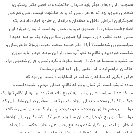
همچنین از زاویه‌ای دیگر باید قدردان حاکمیّت و به تعبیر دکتر پزشکیان،
شخص رهبری، بود که به هر دلیلی که بر ما مکشوف نیست، علی‌رغم میل
اصولگرایان افراطی داخل و معاندان و براندازان خارج، اجازه‌داد نام یک
اصلاح‌طلب میانه‌رو، از صندوق دربیاید. هنوز زود است تا بتوان درباره این
مشی جدید نظام، داوری‌نمود؛ آیا جمهوری‌اسلامی وارد یک مرحله جدید از
سیاست‌ورزی شده‌است؟ آیا از نظر هسته سخت قدرت، پروژۀ خالص‌سازی،
شکست‌خورده‌بود و نظام به نحو آبرومندی از این ورطه خود را باید بیرون
می‌کشید و سلسلۀحوادث، از جمله سقوط بالگرد رئیسی، قِران سَعدِینی برای
حاکمان فراهم‌کرد تا این تغییر ریل را به انجام برسانند؟
فرض دیگری که مخالفان شرکت در انتخابات داشتند این بود که
ساده‌اندیشی‌است اگر گمان بریم که نظام، صدای مردم را شنیده‌است و
می‌خواهد از سیاست‌های پیشین به‌تدریج فاصله‌بگیرد؛ این رفتار نظام تنها یک
حرکت تاکتیکی بوده‌است برای ایجاد فضای تنفس موقّتی در این وانفسایی که
دولت سیزدهم خالق آن بوده‌است و به‌زودی پس از کمترشدن نسبی شکاف
دولت-ملّت و رفع اَبَربحران‌ها، آن سناریوی همیشگی کشمکش میان نهادهای
انتخابی و انتصابی، تکرار شده و به نفع بخش غیرانتخابی حکومت، فیصله