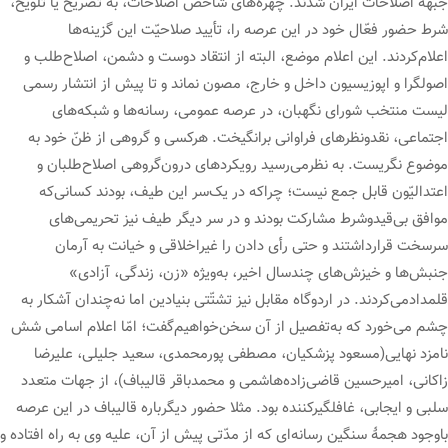
جبهه اصلاحات ایران شدند. چهره‌های شاخص اصلاحات، به تصریح یا تلویح،
شرط حضور فعّال خود در این عرصه را، تأیید صلاحیّت این گزینه‌ها
اعلام‌کردند. این اعلام موضع، البته از انتقاد دوست و دشمن، اصلاح‌طلب و
اصولگرا و اپوزیسیون داخل و خارج، مصون نماند و تا پیش از انتشار رسمی
لیست منتخب شورای نگهبان، در عرصه عمومی، رسانه‌ها و شبکه‌های
اجتماعی، نقدونظرهای فراوانی برانگیخت. هرکسی و گروهی از ظنّ خود به
موضوع نگریست. به نظرمی‌رسید رویکردهای درون‌گروهی اصلاح‌طلبان و
اعتدالیّون قابل جمع نیست؛ چراکه در یک‌سر این طیف، بودند کسانی‌که
موافق بی‌قیدوشرط مشارکت بودند و در سر دیگر طیف نیز تحریمی‌های
سرسخت قرارداشتند و حتی رأی دادن را غیراخلاقی و خیانت به آرمان‌
جنبش‌ها و خیزش‌های چندسال اخیر، به‌ویژه «زن، زندگی، آزادی»
قلمدادمی‌کردند. در اردوگاه مقابل نیز تشتّتی بنیادین اما نه‌چندان آشکار به
چشم می‌خورد که به‌تفصیل از آن سخن‌خواهیم‌گفت؛ امّا اعلام اسامی شش
نامزد نهایی(مسعود پزشکیان، مصطفی پورمحمدی، سعید جلیلی، علیرضا
زاکانی، امیرحسین قاضی‌زاده‌هاشمی و محمدباقر قالیباف)، از جهات متعدد
سلبی و ایجابی، غافلگیرکننده بود. مثلا حضور دیگرباره قالیباف در این عرصه
باوجود هجمۀ سنگین رسانه‌ای که از مدّتی پیش از آن، علیه وی به راه افتاده‌ و